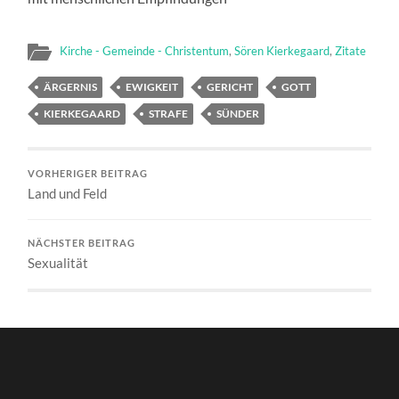
Kirche - Gemeinde - Christentum
,
Sören Kierkegaard
,
Zitate
ÄRGERNIS
EWIGKEIT
GERICHT
GOTT
KIERKEGAARD
STRAFE
SÜNDER
VORHERIGER BEITRAG
Land und Feld
NÄCHSTER BEITRAG
Sexualität