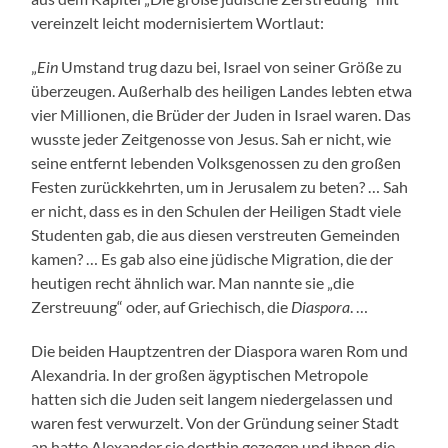
vereinzelt leicht modernisiertem Wortlaut:
„
Ein
Umstand trug dazu bei, Israel von seiner Größe zu
überzeugen. Außerhalb des heiligen Landes lebten etwa
vier Millionen, die Brüder der Juden in Israel waren. Das
wusste jeder Zeitgenosse von Jesus. Sah er nicht, wie
seine entfernt lebenden Volksgenossen zu den großen
Festen zurückkehrten, um in Jerusalem zu beten? … Sah
er nicht, dass es in den Schulen der Heiligen Stadt viele
Studenten gab, die aus diesen verstreuten Gemeinden
kamen? … Es gab also eine jüdische Migration, die der
heutigen recht ähnlich war. Man nannte sie „die
Zerstreuung“ oder, auf Griechisch, die
Diaspora
. …
Die beiden Hauptzentren der Diaspora waren Rom und
Alexandria. In der großen ägyptischen Metropole
hatten sich die Juden seit langem niedergelassen und
waren fest verwurzelt. Von der Gründung seiner Stadt
an hatte Alexander sie dorthin gezogen und ihnen die