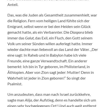
Anteil.
Das, was die Juden als Gesamtheit zusammenhielt, war
die Religion. Fern vom heiligen Land fühlte sich der
Emigrant, selbst wenn er bei den Heiden sein Glück
gemacht hatte, als ein Verbannter. Die
Diaspora
blieb
immer das
Galut
, das Exil, ein Fluch, den Gott seinem
Volk um seiner Sünden willen auferlegt hatte. Immer
wieder dachte man liebevoll an das Land der Väter. „Der
eine sagt: In Raheb und in Babylon habe ich viele
Freunde, eine ganze Verwandtschaft. Ein anderer
bemerkt: Ich bin in Tyr geboren, im Philisterland, in
Äthiopien. Aber von Zion sagt jeder: Mutter! Denn in
Wahrheit ist jeder in Zion geboren!“ So singt der
Psalmist.
Um anzudeuten, dass man nach Israel zurückkehre,
sagte man
Alija
, der Aufstieg, denn es handelte sich um
einen sehr hochgelegenen Ort! Und auch weit entfernt