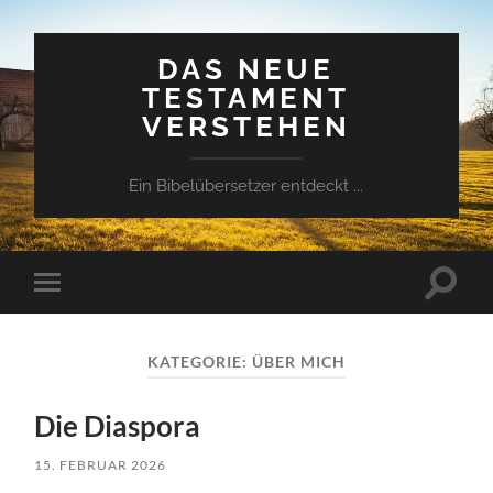
DAS NEUE
TESTAMENT
VERSTEHEN
Ein Bibelübersetzer entdeckt ...
Suchfe
Mobile-
ein-/a
Menü
ein-/ausblenden
KATEGORIE:
ÜBER MICH
Die Diaspora
15. FEBRUAR 2026