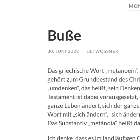
MON
Buße
30. JUNI 2022
/
ULI WÖSSNER
Das griechische Wort „metanoeín“, 
gehört zum Grundbestand des Chri
„umdenken“, das heißt, sein Denke
Testament ist dabei vorausgesetzt,
ganze Leben ändert, sich der ganz
Wort mit „sich ändern“, „sich ändern
Das Substantiv „metánoia“ heißt d
Ich denke, dass es im landläufigen