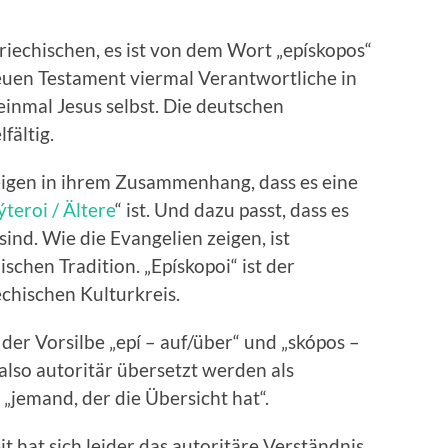
riechischen, es ist von dem Wort „epískopos“
Neuen Testament viermal Verantwortliche in
inmal Jesus selbst. Die deutschen
fältig.
zeigen in ihrem Zusammenhang, dass es eine
teroi / Ältere
“ ist. Und dazu passt, dass es
nd. Wie die Evangelien zeigen, ist
ischen Tradition. „Epískopoi“ ist der
chischen Kulturkreis.
er Vorsilbe „epí – auf/über“ und „skópos –
also autoritär übersetzt werden als
 „jemand, der die Übersicht hat“.
t hat sich leider das autoritäre Verständnis