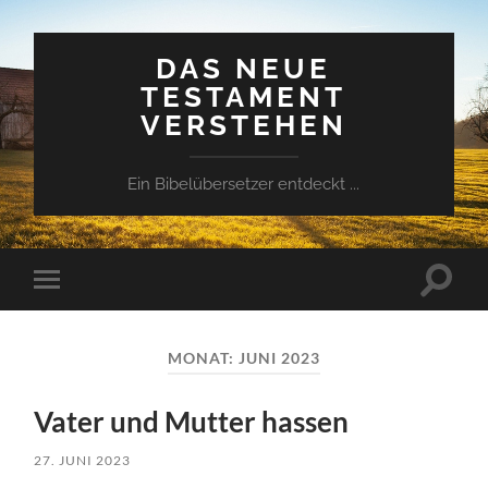
DAS NEUE
TESTAMENT
VERSTEHEN
Ein Bibelübersetzer entdeckt ...
Suchfe
Mobile-
ein-/a
Menü
ein-/ausblenden
MONAT:
JUNI 2023
Vater und Mutter hassen
27. JUNI 2023