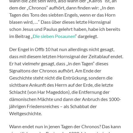
wann die Zeit sein wird, also wann der „Kairos“ ist, an
dem der „Chronos“ aufhört, dann finden wir: „In den
Tagen des Tons des siebten Engels, wenn er das Horn
blasen wird, …“ Dass über dieses letzte Hornsignal
schon Jesus und Paulus gelehrt haben, habe ich bereits
im Beitrag „
Die sieben Posaunen
“ dargelegt.
Der Engel in Offb 10 hat nun allerdings nicht gesagt,
dass
mit
diesem letzten Hornsignal der Zeitablauf endet.
Er hat vielmehr gesagt, dass „in den Tagen“ dieses
Signaltons der Chronos aufhört. Am Ende der
Geschichte steht nicht die Entrückung, sondern die
sichtbare Ankunft des Herrn auf der Erde, die letzte
Schlacht (von Har Mageddon), die Entfernung der
dämonischen Mächte und dann der Anbruch des 1000-
jährigen Friedensreiches – als Schabbat der
Weltgeschichte.
Wann endet nun in jenen Tagen der Chronos? Das kann