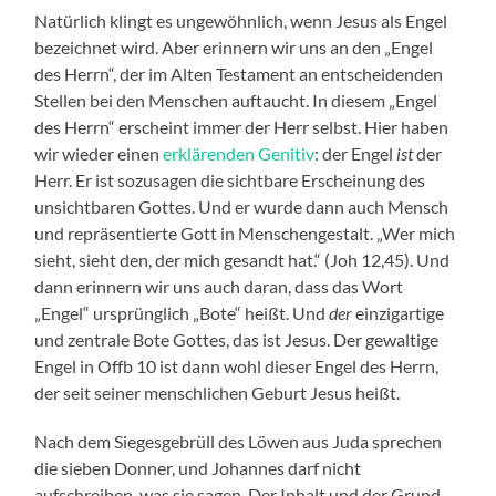
Natürlich klingt es ungewöhnlich, wenn Jesus als Engel
bezeichnet wird. Aber erinnern wir uns an den „Engel
des Herrn“, der im Alten Testament an entscheidenden
Stellen bei den Menschen auftaucht. In diesem „Engel
des Herrn“ erscheint immer der Herr selbst. Hier haben
wir wieder einen
erklärenden Genitiv
: der Engel
ist
der
Herr. Er ist sozusagen die sichtbare Erscheinung des
unsichtbaren Gottes. Und er wurde dann auch Mensch
und repräsentierte Gott in Menschengestalt. „Wer mich
sieht, sieht den, der mich gesandt hat.“ (Joh 12,45). Und
dann erinnern wir uns auch daran, dass das Wort
„Engel“ ursprünglich „Bote“ heißt. Und
der
einzigartige
und zentrale Bote Gottes, das ist Jesus. Der gewaltige
Engel in Offb 10 ist dann wohl dieser Engel des Herrn,
der seit seiner menschlichen Geburt Jesus heißt.
Nach dem Siegesgebrüll des Löwen aus Juda sprechen
die sieben Donner, und Johannes darf nicht
aufschreiben, was sie sagen. Der Inhalt und der Grund