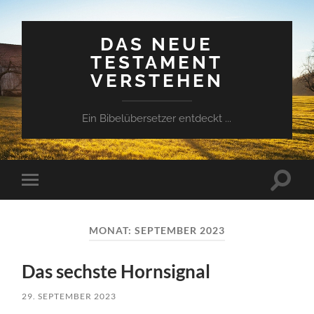
DAS NEUE
TESTAMENT
VERSTEHEN
Ein Bibelübersetzer entdeckt ...
Suchfe
Mobile-
ein-/a
Menü
ein-/ausblenden
MONAT:
SEPTEMBER 2023
Das sechste Hornsignal
29. SEPTEMBER 2023