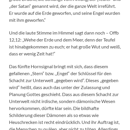
„der Satan“ genannt wird, der die ganze Welt irreführt.
Er wurde auf die Erde geworfen, und seine Engel wurden
mit ihm geworfen.“
Und die laute Stimme im Himmel sagt dann noch – Offb
12,12: „Wehe der Erde und dem Meer, denn der Teufel
ist hinabgekommen zu euch; er hat große Wut und weiß,
dass er wenig Zeit hat!“
Das fünfte Hornsignal bringt mit sich, dass diesem
gefallenen „Stern“ bzw. „Engel“ der Schlüssel für den
Schacht zur Unterwelt „gegeben wird“. Dieses „gegeben
wird“ heißt, dass auch das unter der Zulassung und
Planung Gottes geschieht. Dass aus diesem Schacht zur
Unterwelt nicht irdische, sondern dämonische Wesen
hervorkommen, dürfte klar sein. Die bildhafte
Schilderung dieser Dämonen als so etwas wie
Heuschrecken ist recht eindrücklich. Und ihr Auftrag ist,
die Menschen zu quälen, aber nicht zu töten. Allerdings