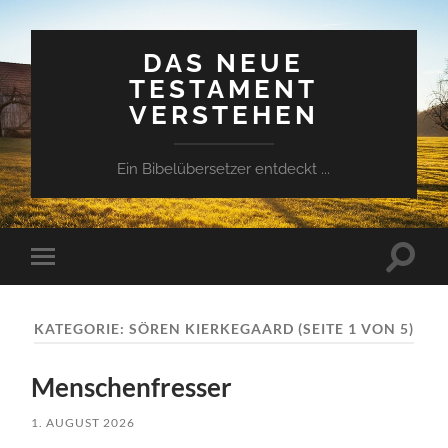
DAS NEUE
TESTAMENT
VERSTEHEN
Ein Bibelübersetzer entdeckt ...
Suchfe
Mobile-
ein-/a
Menü
ein-/ausblenden
KATEGORIE:
SÖREN KIERKEGAARD
(SEITE 1 VON 5)
Menschenfresser
1. AUGUST 2026