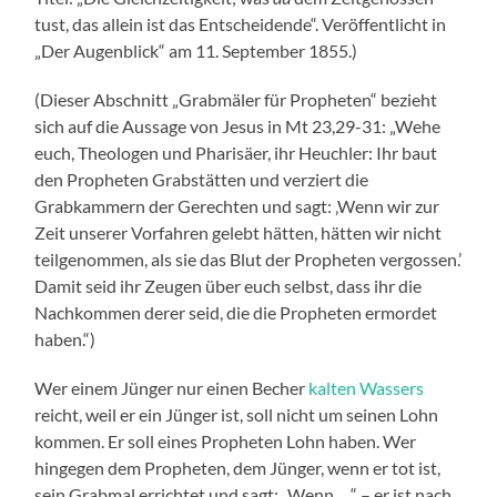
tust, das allein ist das Entscheidende“. Veröffentlicht in
„Der Augenblick“ am 11. September 1855.)
(Dieser Abschnitt „Grabmäler für Propheten“ bezieht
sich auf die Aussage von Jesus in Mt 23,29-31: „Wehe
euch, Theologen und Pharisäer, ihr Heuchler: Ihr baut
den Propheten Grabstätten und verziert die
Grabkammern der Gerechten und sagt: ‚Wenn wir zur
Zeit unserer Vorfahren gelebt hätten, hätten wir nicht
teilgenommen, als sie das Blut der Propheten vergossen.’
Damit seid ihr Zeugen über euch selbst, dass ihr die
Nachkommen derer seid, die die Propheten ermordet
haben.“)
Wer einem Jünger nur einen Becher
kalten Wassers
reicht, weil er ein Jünger ist, soll nicht um seinen Lohn
kommen. Er soll eines Propheten Lohn haben. Wer
hingegen dem Propheten, dem Jünger, wenn er tot ist,
sein Grabmal errichtet und sagt: „Wenn …“ – er ist nach