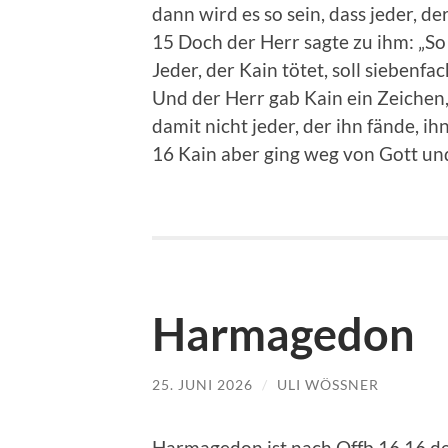
dann wird es so sein, dass jeder, de
15 Doch der Herr sagte zu ihm: „So 
Jeder, der Kain tötet, soll siebenf
Und der Herr gab Kain ein Zeichen
damit nicht jeder, der ihn fände, ih
16 Kain aber ging weg von Gott u
Harmagedon
25. JUNI 2026
/
ULI WÖSSNER
Harmagedon ist nach Offb 16,16 de