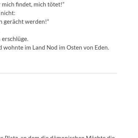
r mich findet, mich tötet!“
nicht:
ach gerächt werden!“
,
n erschlüge.
nd wohnte im Land Nod im Osten von Eden.
r Platz, an dem die dämonischen Mächte die