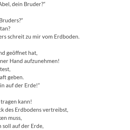
Abel, dein Bruder?“
 Bruders?“
etan?
ers schreit zu mir vom Erdboden.
d geöffnet hat,
einer Hand aufzunehmen!
est,
aft geben.
in auf der Erde!“
e tragen kann!
k des Erdbodens vertreibst,
ken muss,
 soll auf der Erde,