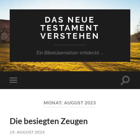
DAS NEUE
TESTAMENT
VERSTEHEN
Ein Bibelübersetzer entdeckt ...
Suchfe
Mobile-
ein-/a
Menü
ein-/ausblenden
MONAT:
AUGUST 2023
Die besiegten Zeugen
19. AUGUST 2023