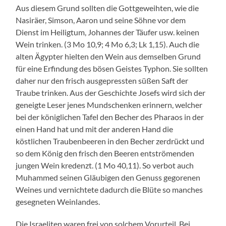
Aus diesem Grund sollten die Gottgeweihten, wie die
Nasiräer, Simson, Aaron und seine Söhne vor dem
Dienst im Heiligtum, Johannes der Täufer usw. keinen
Wein trinken. (3 Mo 10,9; 4 Mo 6,3; Lk 1,15). Auch die
alten Ägypter hielten den Wein aus demselben Grund
für eine Erfindung des bösen Geistes Typhon. Sie sollten
daher nur den frisch ausgepressten süßen Saft der
Traube trinken. Aus der Geschichte Josefs wird sich der
geneigte Leser jenes Mundschenken erinnern, welcher
bei der königlichen Tafel den Becher des Pharaos in der
einen Hand hat und mit der anderen Hand die
köstlichen Traubenbeeren in den Becher zerdrückt und
so dem König den frisch den Beeren entströmenden
jungen Wein kredenzt. (1 Mo 40,11). So verbot auch
Muhammed seinen Gläubigen den Genuss gegorenen
Weines und vernichtete dadurch die Blüte so manches
gesegneten Weinlandes.
Die Israeliten waren frei von solchem Vorurteil. Bei