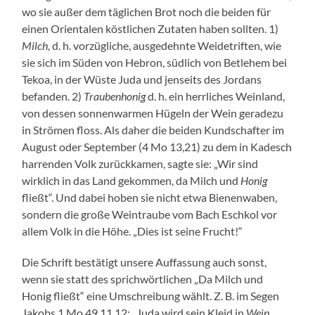
wo sie außer dem täglichen Brot noch die beiden für
einen Orientalen köstlichen Zutaten haben sollten. 1)
Milch
, d. h. vorzügliche, ausgedehnte Weidetriften, wie
sie sich im Süden von Hebron, südlich von Betlehem bei
Tekoa, in der Wüste Juda und jenseits des Jordans
befanden. 2)
Traubenhonig
d. h. ein herrliches Weinland,
von dessen sonnenwarmen Hügeln der Wein geradezu
in Strömen floss. Als daher die beiden Kundschafter im
August oder September (4 Mo 13,21) zu dem in Kadesch
harrenden Volk zurückkamen, sagte sie: „Wir sind
wirklich in das Land gekommen, da Milch und
Honig
fließt“. Und dabei hoben sie nicht etwa Bienenwaben,
sondern die große Weintraube vom Bach Eschkol vor
allem Volk in die Höhe. „Dies ist seine Frucht!“
Die Schrift bestätigt unsere Auffassung auch sonst,
wenn sie statt des sprichwörtlichen „Da Milch und
Honig fließt“ eine Umschreibung wählt. Z. B. im Segen
Jakobs 1 Mo 49,11,12: „Juda wird sein Kleid in
Wein