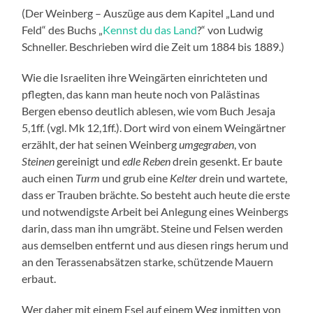
(Der Weinberg – Auszüge aus dem Kapitel „Land und
Feld“ des Buchs „
Kennst du das Land
?“ von Ludwig
Schneller. Beschrieben wird die Zeit um 1884 bis 1889.)
Wie die Israeliten ihre Weingärten einrichteten und
pflegten, das kann man heute noch von Palästinas
Bergen ebenso deutlich ablesen, wie vom Buch Jesaja
5,1ff. (vgl. Mk 12,1ff.). Dort wird von einem Weingärtner
erzählt, der hat seinen Weinberg
umgegraben
, von
Steinen
gereinigt und
edle Reben
drein gesenkt. Er baute
auch einen
Turm
und grub eine
Kelter
drein und wartete,
dass er Trauben brächte. So besteht auch heute die erste
und notwendigste Arbeit bei Anlegung eines Weinbergs
darin, dass man ihn umgräbt. Steine und Felsen werden
aus demselben entfernt und aus diesen rings herum und
an den Terassenabsätzen starke, schützende Mauern
erbaut.
Wer daher mit einem Esel auf einem Weg inmitten von