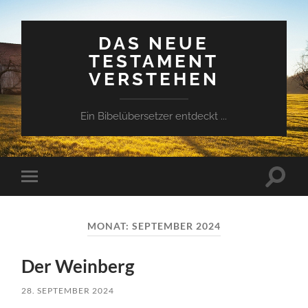
DAS NEUE
TESTAMENT
VERSTEHEN
Ein Bibelübersetzer entdeckt ...
Suchfe
Mobile-
ein-/a
Menü
ein-/ausblenden
MONAT:
SEPTEMBER 2024
Der Weinberg
28. SEPTEMBER 2024