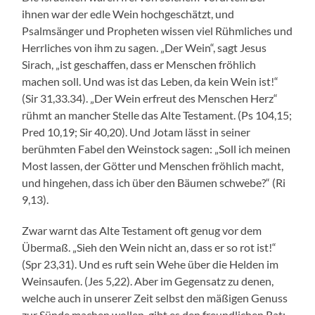
ihnen war der edle Wein hochgeschätzt, und
Psalmsänger und Propheten wissen viel Rühmliches und
Herrliches von ihm zu sagen. „Der Wein“, sagt Jesus
Sirach, „ist geschaffen, dass er Menschen fröhlich
machen soll. Und was ist das Leben, da kein Wein ist!“
(Sir 31,33.34). „Der Wein erfreut des Menschen Herz“
rühmt an mancher Stelle das Alte Testament. (Ps 104,15;
Pred 10,19; Sir 40,20). Und Jotam lässt in seiner
berühmten Fabel den Weinstock sagen: „Soll ich meinen
Most lassen, der Götter und Menschen fröhlich macht,
und hingehen, dass ich über den Bäumen schwebe?“ (Ri
9,13).
Zwar warnt das Alte Testament oft genug vor dem
Übermaß. „Sieh den Wein nicht an, dass er so rot ist!“
(Spr 23,31). Und es ruft sein Wehe über die Helden im
Weinsaufen. (Jes 5,22). Aber im Gegensatz zu denen,
welche auch in unserer Zeit selbst den mäßigen Genuss
zur Sünde machen wollen, gibt es den freundlichen Rat: