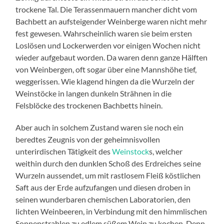
trockene Tal. Die Terassenmauern mancher dicht vom
Bachbett an aufsteigender Weinberge waren nicht mehr
fest gewesen. Wahrscheinlich waren sie beim ersten
Loslösen und Lockerwerden vor einigen Wochen nicht
wieder aufgebaut worden. Da waren denn ganze Hälften
von Weinbergen, oft sogar über eine Mannshöhe tief,
weggerissen. Wie klagend hingen da die Wurzeln der
Weinstöcke in langen dunkeln Strähnen in die
Felsblöcke des trockenen Bachbetts hinein.
Aber auch in solchem Zustand waren sie noch ein
beredtes Zeugnis von der geheimnisvollen
unterirdischen Tätigkeit des
Weinstock
s, welcher
weithin durch den dunklen Schoß des Erdreiches seine
Wurzeln aussendet, um mit rastlosem Fleiß köstlichen
Saft aus der Erde aufzufangen und diesen droben in
seinen wunderbaren chemischen Laboratorien, den
lichten Weinbeeren, in Verbindung mit den himmlischen
Sonnenstrahlen zu edlem süßem Wein zu kochen. Denn