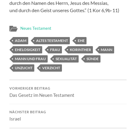
durch den Namen des Herrn, Jesus des Messias,
und durch den Geist unseres Gottes.“ (1 Kor 6,9b-11)
Neues Testament
ADAM
ALTES TESTAMENT
EHE
EHELOSIGKEIT
FRAU
KORINTHER
MANN
MANN UND FRAU
SEXUALITÄT
SÜNDE
UNZUCHT
VERZICHT
VORHERIGER BEITRAG
Das Gesetz im Neuen Testament
NÄCHSTER BEITRAG
Israel