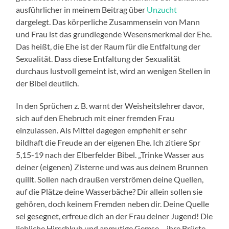
ausführlicher in meinem Beitrag über
Unzucht
dargelegt. Das körperliche Zusammensein von Mann
und Frau ist das grundlegende Wesensmerkmal der Ehe.
Das heißt, die Ehe ist der Raum für die Entfaltung der
Sexualität. Dass diese Entfaltung der Sexualität
durchaus lustvoll gemeint ist, wird an wenigen Stellen in
der Bibel deutlich.
In den Sprüchen z. B. warnt der Weisheitslehrer davor,
sich auf den Ehebruch mit einer fremden Frau
einzulassen. Als Mittel dagegen empfiehlt er sehr
bildhaft die Freude an der eigenen Ehe. Ich zitiere Spr
5,15-19 nach der Elberfelder Bibel. „Trinke Wasser aus
deiner (eigenen) Zisterne und was aus deinem Brunnen
quillt. Sollen nach draußen verströmen deine Quellen,
auf die Plätze deine Wasserbäche? Dir allein sollen sie
gehören, doch keinem Fremden neben dir. Deine Quelle
sei gesegnet, erfreue dich an der Frau deiner Jugend! Die
liebliche Hirschkuh und anmutige Gemse – ihre Brüste