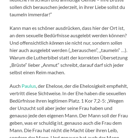
sollen dich berauschen jederzeit, in ihrer Liebe sollst du
taumeln immerdar!“
Kann man es schöner ausdrücken, dass hier der Ort ist,
an dem sexuelle Bedürfnisse ausgelebt werden können?
Und offensichtlich
können
sie nicht nur, sondern
sollen
hier auch ausgelebt werden („berauschen“, „taumeln“ …).
Warum die Lutherbibel statt der korrekten Übersetzung
„Brüste“ lieber „Anmut“ schreibt, darauf darf sich jeder
selbst einen Reim machen.
Auch
Paulus
, der Ehelose, der die Ehelosigkeit empfiehlt,
vertritt diese Sichtweise. In der Ehe haben die sexuellen
Bedürfnisse ihren legitimen Platz. 1 Kor 7,2-5: „Wegen
der Unzucht soll aber jeder seine Frau haben und
genauso jede den eigenen Mann. Der Mann soll der Frau
geben, was er schuldig ist, genauso auch die Frau dem
Mann. Die Frau hat nicht die Macht über ihren Leib,
sondern der Mann. Und genauso hat auch der Mann