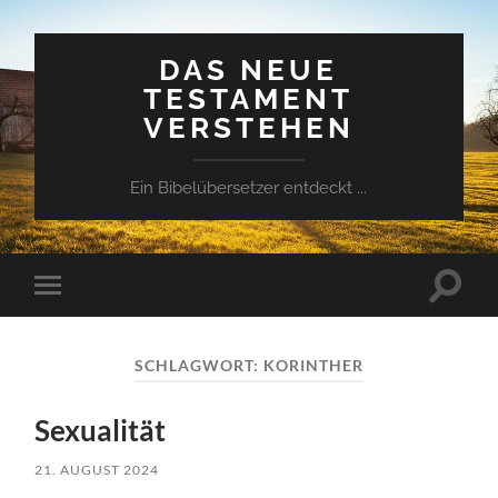
DAS NEUE
TESTAMENT
VERSTEHEN
Ein Bibelübersetzer entdeckt ...
Suchfe
Mobile-
ein-/a
Menü
ein-/ausblenden
SCHLAGWORT:
KORINTHER
Sexualität
21. AUGUST 2024