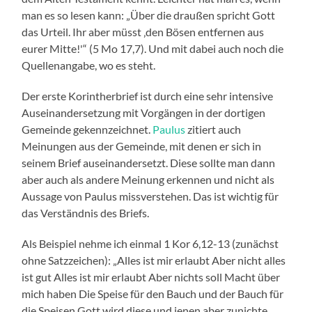
man es so lesen kann: „Über die draußen spricht Gott
das Urteil. Ihr aber müsst ‚den Bösen entfernen aus
eurer Mitte!'“ (5 Mo 17,7). Und mit dabei auch noch die
Quellenangabe, wo es steht.
Der erste Korintherbrief ist durch eine sehr intensive
Auseinandersetzung mit Vorgängen in der dortigen
Gemeinde gekennzeichnet.
Paulus
zitiert auch
Meinungen aus der Gemeinde, mit denen er sich in
seinem Brief auseinandersetzt. Diese sollte man dann
aber auch als andere Meinung erkennen und nicht als
Aussage von Paulus missverstehen. Das ist wichtig für
das Verständnis des Briefs.
Als Beispiel nehme ich einmal 1 Kor 6,12-13 (zunächst
ohne Satzzeichen): „Alles ist mir erlaubt Aber nicht alles
ist gut Alles ist mir erlaubt Aber nichts soll Macht über
mich haben Die Speise für den Bauch und der Bauch für
die Speisen Gott wird diese und jenen aber zunichte