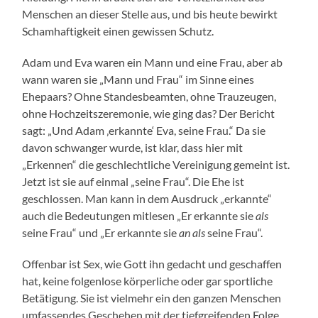
Menschen an dieser Stelle aus, und bis heute bewirkt
Schamhaftigkeit einen gewissen Schutz.
Adam und Eva waren ein Mann und eine Frau, aber ab
wann waren sie „Mann und Frau“ im Sinne eines
Ehepaars? Ohne Standesbeamten, ohne Trauzeugen,
ohne Hochzeitszeremonie, wie ging das? Der Bericht
sagt: „Und Adam ‚erkannte‘ Eva, seine Frau.“ Da sie
davon schwanger wurde, ist klar, dass hier mit
„Erkennen“ die geschlechtliche Vereinigung gemeint ist.
Jetzt ist sie auf einmal „seine Frau“. Die Ehe ist
geschlossen. Man kann in dem Ausdruck „erkannte“
auch die Bedeutungen mitlesen „Er erkannte sie
als
seine Frau“ und „Er erkannte sie
an als
seine Frau“.
Offenbar ist Sex, wie Gott ihn gedacht und geschaffen
hat, keine folgenlose körperliche oder gar sportliche
Betätigung. Sie ist vielmehr ein den ganzen Menschen
umfassendes Geschehen mit der tiefgreifenden Folge