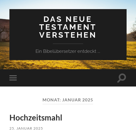
DAS NEUE
TESTAMENT
VERSTEHEN
Ein Bibelübersetzer entdeckt ...
Suchfe
Mobile-
ein-/a
Menü
ein-/ausblenden
MONAT:
JANUAR 2025
Hochzeitsmahl
25. JANUAR 2025