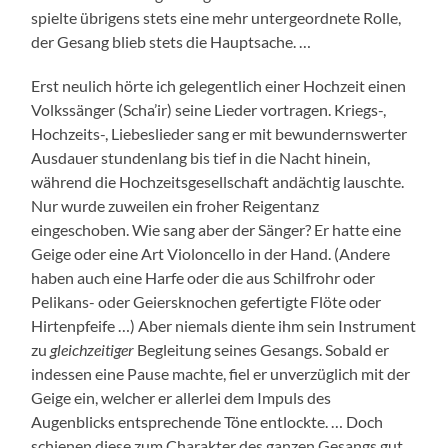
spielte übrigens stets eine mehr untergeordnete Rolle,
der Gesang blieb stets die Hauptsache. …
Erst neulich hörte ich gelegentlich einer Hochzeit einen
Volkssänger (Scha’ir) seine Lieder vortragen. Kriegs-,
Hochzeits-, Liebeslieder sang er mit bewundernswerter
Ausdauer stundenlang bis tief in die Nacht hinein,
während die Hochzeitsgesellschaft andächtig lauschte.
Nur wurde zuweilen ein froher Reigentanz
eingeschoben. Wie sang aber der Sänger? Er hatte eine
Geige oder eine Art Violoncello in der Hand. (Andere
haben auch eine Harfe oder die aus Schilfrohr oder
Pelikans- oder Geiersknochen gefertigte Flöte oder
Hirtenpfeife …) Aber niemals diente ihm sein Instrument
zu
gleichzeitiger
Begleitung seines Gesangs. Sobald er
indessen eine Pause machte, fiel er unverzüglich mit der
Geige ein, welcher er allerlei dem Impuls des
Augenblicks entsprechende Töne entlockte. … Doch
schienen diese zum Charakter des ganzen Gesangs gut