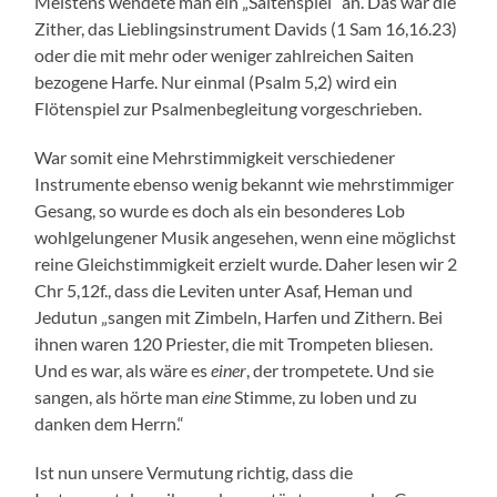
Meistens wendete man ein „Saitenspiel“ an. Das war die
Zither, das Lieblingsinstrument Davids (1 Sam 16,16.23)
oder die mit mehr oder weniger zahlreichen Saiten
bezogene Harfe. Nur einmal (Psalm 5,2) wird ein
Flötenspiel zur Psalmenbegleitung vorgeschrieben.
War somit eine Mehrstimmigkeit verschiedener
Instrumente ebenso wenig bekannt wie mehrstimmiger
Gesang, so wurde es doch als ein besonderes Lob
wohlgelungener Musik angesehen, wenn eine möglichst
reine Gleichstimmigkeit erzielt wurde. Daher lesen wir 2
Chr 5,12f., dass die Leviten unter Asaf, Heman und
Jedutun „sangen mit Zimbeln, Harfen und Zithern. Bei
ihnen waren 120 Priester, die mit Trompeten bliesen.
Und es war, als wäre es
einer
, der trompetete. Und sie
sangen, als hörte man
eine
Stimme, zu loben und zu
danken dem Herrn.“
Ist nun unsere Vermutung richtig, dass die