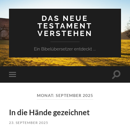
DAS NEUE
TESTAMENT
VERSTEHEN
Ein Bibelübersetzer entdeckt ...
Suchfe
Mobile-
ein-/a
Menü
ein-/ausblenden
MONAT:
SEPTEMBER 2025
In die Hände gezeichnet
23. SEPTEMBER 2025