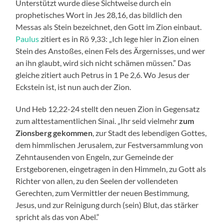
Unterstützt wurde diese Sichtweise durch ein
prophetisches Wort in Jes 28,16, das bildlich den
Messas als Stein bezeichnet, den Gott im Zion einbaut.
Paulus
zitiert es in Rö 9,33: „Ich lege hier in Zion einen
Stein des Anstoßes, einen Fels des Ärgernisses, und wer
an ihn glaubt, wird sich nicht schämen müssen.” Das
gleiche zitiert auch Petrus in 1 Pe 2,6. Wo Jesus der
Eckstein ist, ist nun auch der Zion.
Und Heb 12,22-24 stellt den neuen Zion in Gegensatz
zum alttestamentlichen Sinai. „Ihr seid vielmehr
zum
Zionsberg gekommen
, zur Stadt des lebendigen Gottes,
dem himmlischen Jerusalem, zur Festversammlung von
Zehntausenden von Engeln, zur Gemeinde der
Erstgeborenen, eingetragen in den Himmeln, zu Gott als
Richter von allen, zu den Seelen der vollendeten
Gerechten, zum Vermittler der neuen Bestimmung,
Jesus, und zur Reinigung durch (sein) Blut, das stärker
spricht als das von Abel.“