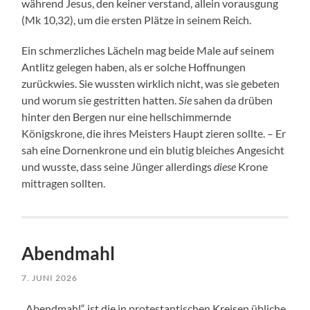
während Jesus, den keiner verstand, allein vorausgung
(Mk 10,32), um die ersten Plätze in seinem Reich.
Ein schmerzliches Lächeln mag beide Male auf seinem
Antlitz gelegen haben, als er solche Hoffnungen
zurückwies. Sie wussten wirklich nicht, was sie gebeten
und worum sie gestritten hatten.
Sie
sahen da drüben
hinter den Bergen nur eine hellschimmernde
Königskrone, die ihres Meisters Haupt zieren sollte. – Er
sah eine Dornenkrone und ein blutig bleiches Angesicht
und wusste, dass seine Jünger allerdings
diese
Krone
mittragen sollten.
Abendmahl
7. JUNI 2026
„Abendmahl“ ist die in protestantischen Kreisen übliche