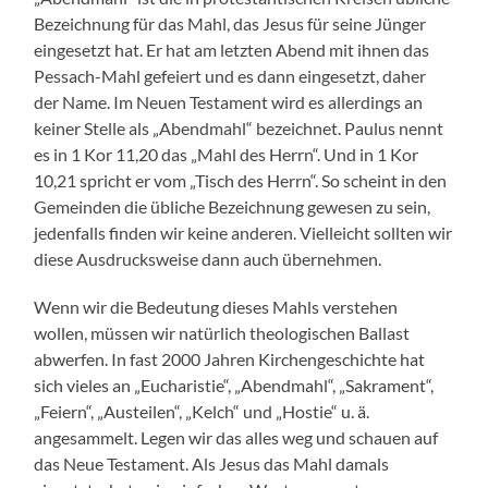
Bezeichnung für das Mahl, das Jesus für seine Jünger
eingesetzt hat. Er hat am letzten Abend mit ihnen das
Pessach-Mahl gefeiert und es dann eingesetzt, daher
der Name. Im Neuen Testament wird es allerdings an
keiner Stelle als „Abendmahl“ bezeichnet. Paulus nennt
es in 1 Kor 11,20 das „Mahl des Herrn“. Und in 1 Kor
10,21 spricht er vom „Tisch des Herrn“. So scheint in den
Gemeinden die übliche Bezeichnung gewesen zu sein,
jedenfalls finden wir keine anderen. Vielleicht sollten wir
diese Ausdrucksweise dann auch übernehmen.
Wenn wir die Bedeutung dieses Mahls verstehen
wollen, müssen wir natürlich theologischen Ballast
abwerfen. In fast 2000 Jahren Kirchengeschichte hat
sich vieles an „Eucharistie“, „Abendmahl“, „Sakrament“,
„Feiern“, „Austeilen“, „Kelch“ und „Hostie“ u. ä.
angesammelt. Legen wir das alles weg und schauen auf
das Neue Testament. Als Jesus das Mahl damals