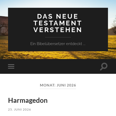
DAS NEUE
TESTAMENT
VERSTEHEN
Ein Bibelübersetzer entdeckt ...
Suchfe
Mobile-
ein-/a
Menü
ein-/ausblenden
MONAT:
JUNI 2026
Harmagedon
25. JUNI 2026