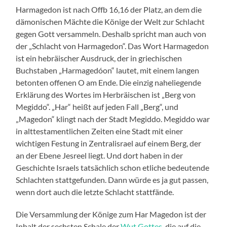
Harmagedon ist nach Offb 16,16 der Platz, an dem die
dämonischen Mächte die Könige der Welt zur Schlacht
gegen Gott versammeln. Deshalb spricht man auch von
der „Schlacht von Harmagedon“. Das Wort Harmagedon
ist ein hebräischer Ausdruck, der in griechischen
Buchstaben „Harmagedóon“ lautet, mit einem langen
betonten offenen O am Ende. Die einzig naheliegende
Erklärung des Wortes im Herbräischen ist „Berg von
Megiddo“. „Har“ heißt auf jeden Fall „Berg“, und
„Magedon“ klingt nach der Stadt Megiddo. Megiddo war
in alttestamentlichen Zeiten eine Stadt mit einer
wichtigen Festung in Zentralisrael auf einem Berg, der
an der Ebene Jesreel liegt. Und dort haben in der
Geschichte Israels tatsächlich schon etliche bedeutende
Schlachten stattgefunden. Dann würde es ja gut passen,
wenn dort auch die letzte Schlacht stattfände.
Die Versammlung der Könige zum Har Magedon ist der
Inhalt der sechsten Schale der
Wut Gottes
, die auf die