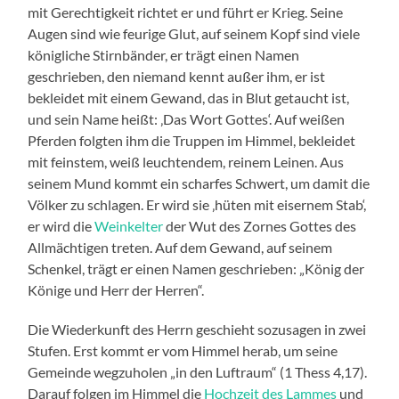
mit Gerechtigkeit richtet er und führt er Krieg. Seine
Augen sind wie feurige Glut, auf seinem Kopf sind viele
königliche Stirnbänder, er trägt einen Namen
geschrieben, den niemand kennt außer ihm, er ist
bekleidet mit einem Gewand, das in Blut getaucht ist,
und sein Name heißt: ‚Das Wort Gottes‘. Auf weißen
Pferden folgten ihm die Truppen im Himmel, bekleidet
mit feinstem, weiß leuchtendem, reinem Leinen. Aus
seinem Mund kommt ein scharfes Schwert, um damit die
Völker zu schlagen. Er wird sie ‚hüten mit eisernem Stab‘,
er wird die
Weinkelter
der Wut des Zornes Gottes des
Allmächtigen treten. Auf dem Gewand, auf seinem
Schenkel, trägt er einen Namen geschrieben: „König der
Könige und Herr der Herren“.
Die Wiederkunft des Herrn geschieht sozusagen in zwei
Stufen. Erst kommt er vom Himmel herab, um seine
Gemeinde wegzuholen „in den Luftraum“ (1 Thess 4,17).
Darauf folgen im Himmel die
Hochzeit des Lammes
und