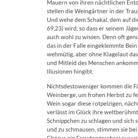
Mauern von ihren nächtlichen Ent
stellen die Weingärtner in der Trau
Und wehe dem Schakal, dem auf dies
69,23) wird, so dass er seinem Jäge
auch wohl zu wissen. Denn oft genu
das in der Falle eingeklemmte Bein
wehmütig, aber ohne Klagelaut dav
und Mitleid des Menschen ankommen
Illusionen hingibt.
Nichtsdestoweniger kommen die Fü
Weinberge, um frohen Herbst zu feie
Wein sogar diese rotpelzigen, näch
verlässt im Glück ihre weltberühm
Schnippchen zu schlagen und sich s
und zu schmausen, stimmen sie bei
Chorus ein Freudengeschrei aus vol