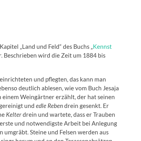
apitel „Land und Feld“ des Buchs „
Kennst
r. Beschrieben wird die Zeit um 1884 bis
 einrichteten und pflegten, das kann man
ebenso deutlich ablesen, wie vom Buch Jesaja
von einem Weingärtner erzählt, der hat seinen
gereinigt und
edle Reben
drein gesenkt. Er
ne
Kelter
drein und wartete, dass er Trauben
 erste und notwendigste Arbeit bei Anlegung
hn umgräbt. Steine und Felsen werden aus
 rings herum und an den Terassenabsätzen