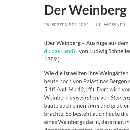
Der Weinberg
28. SEPTEMBER 2024
/
ULI WÖSSNER
(Der Weinberg – Auszüge aus dem K
du das Land
?“ von Ludwig Schnelle
1889.)
Wie die Israeliten ihre Weingärten
heute noch von Palästinas Bergen 
5,1ff. (vgl. Mk 12,1ff.). Dort wird 
Weinberg
umgegraben
, von
Steinen
baute auch einen
Turm
und grub ei
brächte. So besteht auch heute die
eines Weinbergs darin, dass man i
demselben entfernt und aus diesen