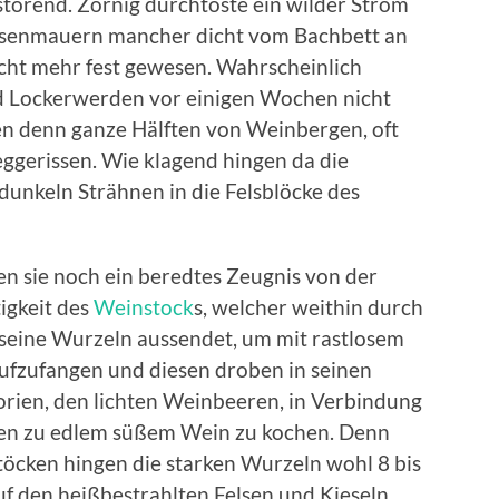
örend. Zornig durchtoste ein wilder Strom
rassenmauern mancher dicht vom Bachbett an
cht mehr fest gewesen. Wahrscheinlich
nd Lockerwerden vor einigen Wochen nicht
n denn ganze Hälften von Weinbergen, oft
ggerissen. Wie klagend hingen da die
dunkeln Strähnen in die Felsblöcke des
n sie noch ein beredtes Zeugnis von der
igkeit des
Weinstock
s, welcher weithin durch
seine Wurzeln aussendet, um mit rastlosem
 aufzufangen und diesen droben in seinen
ien, den lichten Weinbeeren, in Verbindung
en zu edlem süßem Wein zu kochen. Denn
töcken hingen die starken Wurzeln wohl 8 bis
auf den heißbestrahlten Felsen und Kieseln