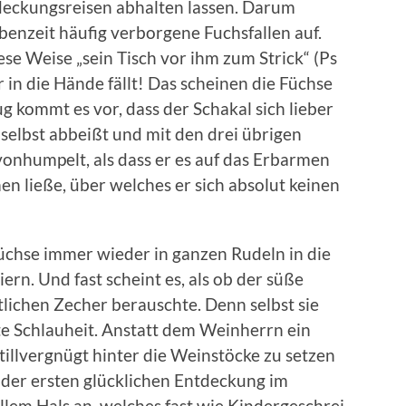
deckungsreisen abhalten lassen. Darum
benzeit häufig verborgene Fuchsfallen auf.
e Weise „sein Tisch vor ihm zum Strick“ (Ps
r in die Hände fällt! Das scheinen die Füchse
g kommt es vor, dass der Schakal sich lieber
 selbst abbeißt und mit den drei übrigen
onhumpelt, als dass er es auf das Erbarmen
 ließe, über welches er sich absolut keinen
chse immer wieder in ganzen Rudeln in die
rn. Und fast scheint es, als ob der süße
tlichen Zecher berauschte. Denn selbst sie
te Schlauheit. Anstatt dem Weinherrn ein
tillvergnügt hinter die Weinstöcke zu setzen
 der ersten glücklichen Entdeckung im
lem Hals an, welches fast wie Kindergeschrei