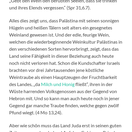
„Gebt den Wein den berübten Seelen, dass sie trinken
und ihres Elends vergessen.“ (Spr 31,6.7).
Alles dies zeigt uns, dass Palästina mit seinen sonnigen
Hügeln und heißen Tälern seit alters ein gesegnetes
Weinland gewesen ist. Und der edle, feurige Wein,
welchen die wiederbeginnende Weinkultur Palästinas in
den verschiedenen Sorten hervorbringt, zeigt, dass das
Land seine Fähigkeit in dieser Beziehung auch heute
noch nicht verloren hat. Schon die Kundschafter Israels
brachten vor drei Jahrtausenden jene köstliche
Weintraube als einen Hauptzeugen der Fruchtbarkeit
des Landes, „da
Milch und Honig
fließt“, ihren in der
Wüste harrenden Volksgenossen aus der Gegend von
Hebron mit. Und so kann man auch heute noch in jener
Gegend gar manche Traube finden, welche gegen zwölf
Pfund wiegt. (4 Mo 13,24).
Aber wie schön muss das Land Juda erst in seinen guten