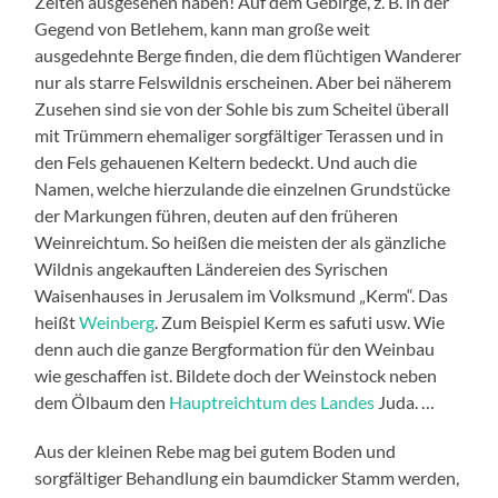
Zeiten ausgesehen haben! Auf dem Gebirge, z. B. in der
Gegend von Betlehem, kann man große weit
ausgedehnte Berge finden, die dem flüchtigen Wanderer
nur als starre Felswildnis erscheinen. Aber bei näherem
Zusehen sind sie von der Sohle bis zum Scheitel überall
mit Trümmern ehemaliger sorgfältiger Terassen und in
den Fels gehauenen Keltern bedeckt. Und auch die
Namen, welche hierzulande die einzelnen Grundstücke
der Markungen führen, deuten auf den früheren
Weinreichtum. So heißen die meisten der als gänzliche
Wildnis angekauften Ländereien des Syrischen
Waisenhauses in Jerusalem im Volksmund „Kerm“. Das
heißt
Weinberg
. Zum Beispiel Kerm es safuti usw. Wie
denn auch die ganze Bergformation für den Weinbau
wie geschaffen ist. Bildete doch der Weinstock neben
dem Ölbaum den
Hauptreichtum des Landes
Juda. …
Aus der kleinen Rebe mag bei gutem Boden und
sorgfältiger Behandlung ein baumdicker Stamm werden,