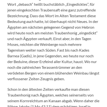
Wort „debasch“ heißt buchstäblich „Eingedicktes“, für
jenen eingekochten Traubensaft eine ganz zutreffende
Bezeichnung. Dass das Wort im Alten Testament diese
Bedeutung
auch
hatte, ist überhaupt nicht Neues. In der
Ägypten am nächsten gelegenen Gegend von Hebron
wird heute noch am meisten Traubenhonig „eingedickt“
und nach Ägypten verkauft. Einst aber, in den Tagen
Moses, reichten die Weinberge noch mehrere
Tagereisen weiter nach Süden. Fast bis nach Kades
Barnea (Gadis), in jene Gegenden, wo heute nur noch
der Beduine, dieser Erzfeind aller Kultur, haust. Wo nur
noch die zahlreichen Terassentrümmer an den
verödeten Bergen von einem blühenden Weinbau längst
verflossener Zeiten Zeugnis geben.
Schon in den ältesten Zeiten verkaufte man diesen
Traubenhonig nach Ägypten, welches seinerseits von
seinem Kornreichtum an Kanaan abgab. Wenn daher die
Söhne Jakobs (1 Mo 43,11) dem mächtigen Josef in