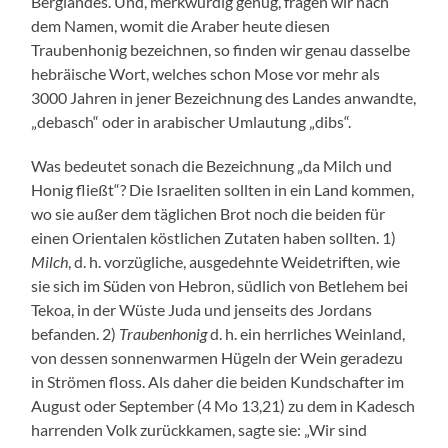
Berglandes. Und, merkwürdig genug, fragen wir nach
dem Namen, womit die Araber heute diesen
Traubenhonig bezeichnen, so finden wir genau dasselbe
hebräische Wort, welches schon Mose vor mehr als
3000 Jahren in jener Bezeichnung des Landes anwandte,
„debasch“ oder in arabischer Umlautung „dibs“.
Was bedeutet sonach die Bezeichnung „da Milch und
Honig fließt“? Die Israeliten sollten in ein Land kommen,
wo sie außer dem täglichen Brot noch die beiden für
einen Orientalen köstlichen Zutaten haben sollten. 1)
Milch
, d. h. vorzügliche, ausgedehnte Weidetriften, wie
sie sich im Süden von Hebron, südlich von Betlehem bei
Tekoa, in der Wüste Juda und jenseits des Jordans
befanden. 2)
Traubenhonig
d. h. ein herrliches Weinland,
von dessen sonnenwarmen Hügeln der Wein geradezu
in Strömen floss. Als daher die beiden Kundschafter im
August oder September (4 Mo 13,21) zu dem in Kadesch
harrenden Volk zurückkamen, sagte sie: „Wir sind