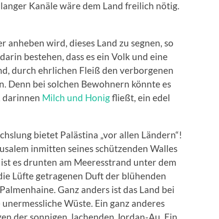
langer Kanäle wäre dem Land freilich nötig.
r anheben wird, dieses Land zu segnen, so
darin bestehen, dass es ein Volk und eine
ind, durch ehrlichen Fleiß den verborgenen
en. Denn bei solchen Bewohnern könnte es
, darinnen
Milch und Honig
fließt, ein edel
slung bietet Palästina „vor allen Ländern“!
erusalem inmitten seines schützenden Walles
 ist es drunten am Meeresstrand unter dem
ie Lüfte getragenen Duft der blühenden
almenhaine. Ganz anders ist das Land bei
e unermessliche Wüste. Ein ganz anderes
gen der sonnigen, lachenden Jordan-Au. Ein