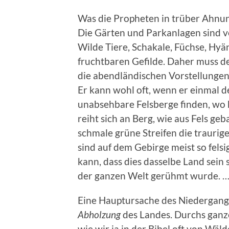
Was die Propheten in trüber Ahnung
Die Gärten und Parkanlagen sind v
Wilde Tiere, Schakale, Füchse, Hyän
fruchtbaren Gefilde. Daher muss de
die abendländischen Vorstellungen
Er kann wohl oft, wenn er einmal d
unabsehbare Felsberge finden, wo 
reiht sich an Berg, wie aus Fels ge
schmale grüne Streifen die traurige
sind auf dem Gebirge meist so felsi
kann, dass dies dasselbe Land sein 
der ganzen Welt gerühmt wurde. 
Eine Hauptursache des Niedergangs 
Abholzung
des Landes. Durchs ganze
wie wir ja in der Bibel oft von Wä