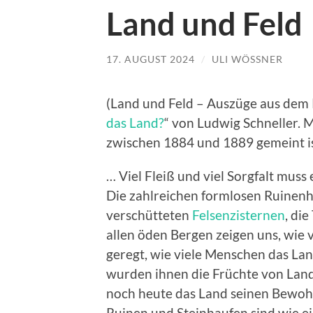
Land und Feld
17. AUGUST 2024
/
ULI WÖSSNER
(Land und Feld – Auszüge aus dem K
das Land?
“ von Ludwig Schneller. M
zwischen 1884 und 1889 gemeint is
… Viel Fleiß und viel Sorgfalt muss
Die zahlreichen formlosen Ruinenh
verschütteten
Felsenzisternen
, di
allen öden Bergen zeigen uns, wie v
geregt, wie viele Menschen das L
wurden ihnen die Früchte von Land un
noch heute das Land seinen Bewohne
Ruinen und Steinhaufen sind wie ei