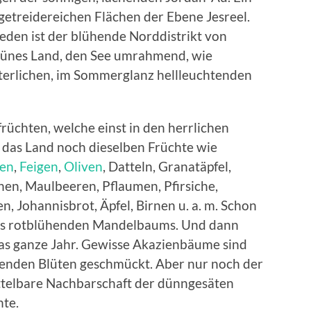
getreidereichen Flächen der Ebene Jesreel.
eden ist der blühende Norddistrikt von
 grünes Land, den See umrahmend, wie
terlichen, im Sommerglanz hellleuchtenden
üchten, welche einst in den herrlichen
 das Land noch dieselben Früchte wie
en
,
Feigen
,
Oliven
, Datteln, Granatäpfel,
en, Maulbeeren, Pflaumen, Pfirsiche,
n, Johannisbrot, Äpfel, Birnen u. a. m. Schon
 des rotblühenden Mandelbaums. Und dann
 das ganze Jahr. Gewisse Akazienbäume sind
tenden Blüten geschmückt. Aber nur noch der
ittelbare Nachbarschaft der dünngesäten
hte.