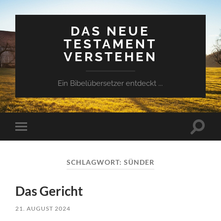
DAS NEUE
TESTAMENT
VERSTEHEN
Ein Bibelübersetzer entdeckt ...
Suchfe
Mobile-
ein-/a
Menü
ein-/ausblenden
SCHLAGWORT:
SÜNDER
Das Gericht
21. AUGUST 2024