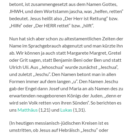
betont, ist zusammengesetzt aus dem Namen Gottes,
JHWH, und dem Wortstamm jascha, was „helfen, retten“
bedeutet. Jesus heißt also „Der Herr ist Rettung“ bzw.
„Hilfe“ oder „Der HERR rettet“ bzw. „hilft“.
Nun hat sich aber schon zu altestamentlichen Zeiten der
Name im Sprachgebrauch abgenutzt und man kürzte ihn
ab. Wir können ja auch statt Margarete Margret, Gretel
oder Grit sagen, statt Benjamin Beni oder Ben und statt
Ulrich Uli. Aus „Jehoschua“ wurde zunächst „Jeschua“,
und zuletzt „Jeschu“. Den Namen betont man in allen
Formen immer auf dem langen „u“. Den Namen Jeschu
gab der Engel dann Josef und Maria an als Namen des zu
erwartenden neugeborenen Königs der Juden, „denn er
wird sein Volk retten von ihren Sünden“. So berichten es
uns
Matthäus
(1,21) und
Lukas
(1,31).
(In heutigen messianisch-jüdischen Kreisen ist es
umstritten, ob Jesus auf Hebräisch „Jeschu“ oder