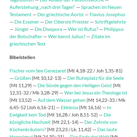
Auferstehung „nach drei Tagen“
—
Sprachen im Neuen
Testament
—
Der griechische Aorist
—
Flavius Josephus
—
Die Essener
—
Der Oberste Priester
—
Schriftgelehrte
—
Jünger
—
Die Diaspora
—
Wer ist Rufus?
—
Philippus
der Botschafter
—
Wer kennt Julius?
—
Zitate im
griechischen Text
Bibelstellen
Fischer vom See Genezaret
(Mt 4,18-22 / Joh 1,35-81)
—
Grüßen
(Mt 10,12-13) —
Der Ruheplatz für die Seele
(Mt 11,29) —
Die Sünde gegen den Heiligen Geist
(Mt
12,31-32 / Mk 3,28-29) —
Wer bei Jesus ein Theologe ist
(Mt 13,52) —
Auf dem Wasser gehen
(Mt 14,22-33 / Mk
6,45-52 (Joh 6,16-21) —
Ekklesia
(Mt 16,16) —
In
Ewigkeit kein Tod
(Mt 16,28 / Joh 8,51-52) —
Die
königliche Hochzeit
(Mt 22,1-14) —
Der Zehnte von
Küchenkräutern?
(Mt 23,23 / Lk. 11,42) —
Das laute
Hornsignal
(Mt 24,30+31) —
Das Ende der Welt
(Mt