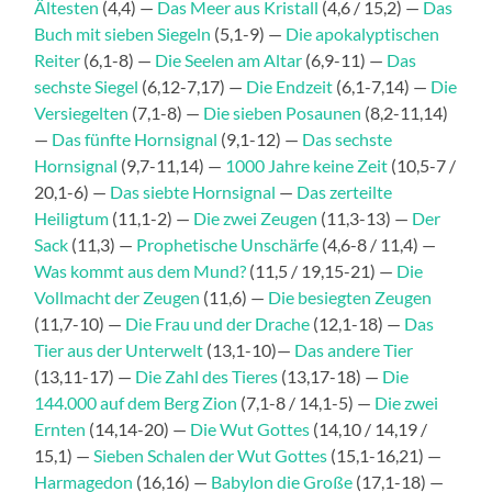
Ältesten
(4,4) —
Das Meer aus Kristall
(4,6 / 15,2) —
Das
Buch mit sieben Siegeln
(5,1-9) —
Die apokalyptischen
Reiter
(6,1-8) —
Die Seelen am Altar
(6,9-11) —
Das
sechste Siegel
(6,12-7,17) —
Die Endzeit
(6,1-7,14) —
Die
Versiegelten
(7,1-8) —
Die sieben Posaunen
(8,2-11,14)
—
Das fünfte Hornsignal
(9,1-12) —
Das sechste
Hornsignal
(9,7-11,14) —
1000 Jahre keine Zeit
(10,5-7 /
20,1-6) —
Das siebte Hornsignal
—
Das zerteilte
Heiligtum
(11,1-2) —
Die zwei Zeugen
(11,3-13) —
Der
Sack
(11,3) —
Prophetische Unschärfe
(4,6-8 / 11,4) —
Was kommt aus dem Mund?
(11,5 / 19,15-21) —
Die
Vollmacht der Zeugen
(11,6) —
Die besiegten Zeugen
(11,7-10) —
Die Frau und der Drache
(12,1-18) —
Das
Tier aus der Unterwelt
(13,1-10)—
Das andere Tier
(13,11-17) —
Die Zahl des Tieres
(13,17-18) —
Die
144.000 auf dem Berg Zion
(7,1-8 / 14,1-5) —
Die zwei
Ernten
(14,14-20) —
Die Wut Gottes
(14,10 / 14,19 /
15,1) —
Sieben Schalen der Wut Gottes
(15,1-16,21) —
Harmagedon
(16,16) —
Babylon die Große
(17,1-18) —