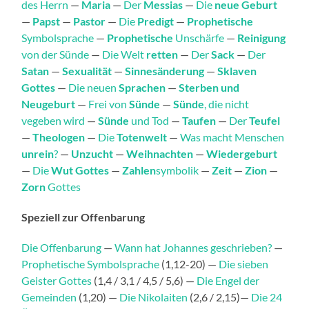
des Herrn
—
Maria
—
Der
Messias
—
Die
neue Geburt
—
Papst
—
Pastor
—
Die
Predigt
—
Prophetische
Symbolsprache
—
Prophetische
Unschärfe
—
Reinigung
von der Sünde
—
Die Welt
retten
—
Der
Sack
—
Der
Satan
—
Sexualität
—
Sinnesänderung
—
Sklaven
Gottes
—
Die neuen
Sprachen
—
Sterben und
Neugeburt
—
Frei von
Sünde
—
Sünde
, die nicht
vegeben wird
—
Sünde
und Tod
—
Taufen
—
Der
Teufel
—
Theologen
—
Die
Totenwelt
—
Was macht Menschen
unrein
?
—
Unzucht
—
Weihnachten
—
Wiedergeburt
—
Die
Wut Gottes
—
Zahlen
symbolik
—
Zeit
—
Zion
—
Zorn
Gottes
Speziell zur Offenbarung
Die Offenbarung
—
Wann hat Johannes geschrieben?
—
Prophetische Symbolsprache
(1,12-20) —
Die sieben
Geister Gottes
(1,4 / 3,1 / 4,5 / 5,6) —
Die Engel der
Gemeinden
(1,20) —
Die Nikolaiten
(2,6 / 2,15)—
Die 24