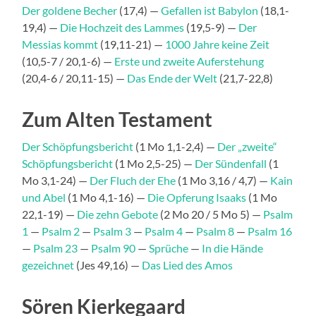
Der goldene Becher
(17,4) —
Gefallen ist Babylon
(18,1-
19,4) —
Die Hochzeit des Lammes
(19,5-9) —
Der
Messias kommt
(19,11-21) —
1000 Jahre keine Zeit
(10,5-7 / 20,1-6) —
Erste und zweite Auferstehung
(20,4-6 / 20,11-15) —
Das Ende der Welt
(21,7-22,8)
Zum Alten Testament
Der Schöpfungsbericht
(1 Mo 1,1-2,4) —
Der „zweite“
Schöpfungsbericht
(1 Mo 2,5-25) —
Der Sündenfall
(1
Mo 3,1-24) —
Der Fluch der Ehe
(1 Mo 3,16 / 4,7) —
Kain
und Abel
(1 Mo 4,1-16) —
Die Opferung Isaaks
(1 Mo
22,1-19) —
Die zehn Gebote
(2 Mo 20 / 5 Mo 5) —
Psalm
1
—
Psalm 2
—
Psalm 3
—
Psalm 4
—
Psalm 8
—
Psalm 16
—
Psalm 23
—
Psalm 90
—
Sprüche
—
In die Hände
gezeichnet
(Jes 49,16) —
Das Lied des Amos
Sören Kierkegaard