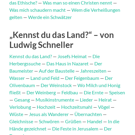
das Ethische?
—
Was man so einen Christen nennt
—
Was mich schaudern macht
—
Wem die Verheißungen
gelten
—
Werde ein Schwätzer
„Kennst du das Land?“ – von
Ludwig Schneller
Kennst du das Land?
—
Josefs Heimat
—
Die
Herbergssuche
—
Das Haus in Nazaret
—
Der
Baumeister
—
Auf der Baustelle
—
Jahreszeiten
—
Wasser
—
Land und Feld
—
Der Feigenbaum
—
Der
Olivenbaum
—
Der Weinstock
—
Wo Milch und Honig
fließt
—
Der Weinberg
—
Feldbau
—
Die Ernte
—
Speisen
—
Gesang
—
Musikinstrumente
—
Lieder
—
Heirat
—
Verlobung
—
Hochzeit
—
Hochzeitsmahl
—
Vögel
—
Wüste
—
Jesus als Wanderer
—
Übernachten
—
Gleichnisse
—
Schwören
—
Grüßen
—
Handel
—
In die
Hände gezeichnet
—
Die Feste in Jerusalem
—
Der