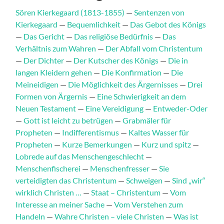
Sören Kierkegaard (1813-1855)
—
Sentenzen von
Kierkegaard
—
Bequemlichkeit
—
Das Gebot des Königs
—
Das Gericht
—
Das religiöse Bedürfnis
—
Das
Verhältnis zum Wahren
—
Der Abfall vom Christentum
—
Der Dichter
—
Der Kutscher des Königs
—
Die in
langen Kleidern gehen
—
Die Konfirmation
—
Die
Meineidigen
—
Die Möglichkeit des Ärgernisses
—
Drei
Formen von Ärgernis
—
Eine Schwierigkeit an dem
Neuen Testament
—
Eine Vereidigung
—
Entweder-Oder
—
Gott ist leicht zu betrügen
—
Grabmäler für
Propheten
—
Indifferentismus
—
Kaltes Wasser für
Propheten
—
Kurze Bemerkungen
—
Kurz und spitz
—
Lobrede auf das Menschengeschlecht
—
Menschenfischerei
—
Menschenfresser
—
Sie
verteidigten das Christentum
—
Schweigen
—
Sind „wir“
wirklich Christen …
—
Staat – Christentum
—
Vom
Interesse an meiner Sache
—
Vom Verstehen zum
Handeln
—
Wahre Christen – viele Christen
—
Was ist