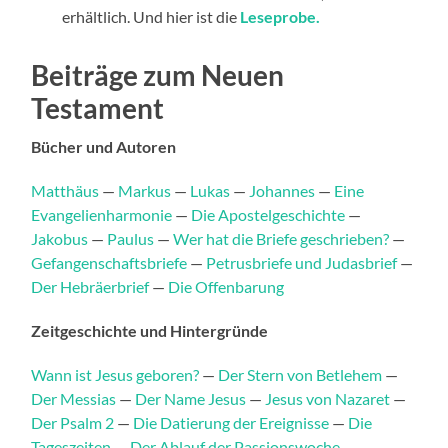
erhältlich. Und hier ist die
Leseprobe.
Beiträge zum Neuen
Testament
Bücher und Autoren
Matthäus
—
Markus
—
Lukas
—
Johannes
—
Eine
Evangelienharmonie
—
Die Apostelgeschichte
—
Jakobus
—
Paulus
—
Wer hat die Briefe geschrieben?
—
Gefangenschaftsbriefe
—
Petrusbriefe und Judasbrief
—
Der Hebräerbrief
—
Die Offenbarung
Zeitgeschichte und Hintergründe
Wann ist Jesus geboren?
—
Der Stern von Betlehem
—
Der Messias
—
Der Name Jesus
—
Jesus von Nazaret
—
Der Psalm 2
—
Die Datierung der Ereignisse
—
Die
Tageszeiten
—
Der Ablauf der Passionswoche
—