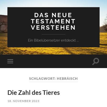
DAS NEUE
TESTAMENT
VERSTEHEN
Ein Bibelübersetzer entdeckt ...
Suchfe
Mobile-
ein-/a
Menü
ein-/ausblenden
SCHLAGWORT:
HEBRÄISCH
Die Zahl des Tieres
18. NOVEMBER 2023