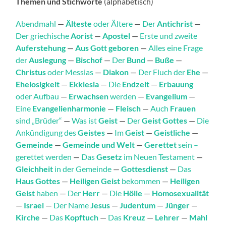
Themen und Stichworte
(alphabetisch)
Abendmahl
—
Älteste
oder Ältere
—
Der
Antichrist
—
Der griechische
Aorist
—
Apostel
—
Erste und zweite
Auferstehung
—
Aus Gott geboren
—
Alles eine Frage
der
Auslegung
—
Bischof
—
Der
Bund
—
Buße
—
Christus
oder Messias
—
Diakon
—
Der Fluch der
Ehe
—
Ehelosigkeit
—
Ekklesia
—
Die
Endzeit
—
Erbauung
oder Aufbau
—
Erwachsen
werden
—
Evangelium
—
Eine
Evangelienharmonie
—
Fleisch
—
Auch
Frauen
sind „Brüder“
—
Was ist
Geist
—
Der
Geist Gottes
—
Die
Ankündigung des
Geistes
—
Im
Geist
—
Geistliche
—
Gemeinde
—
Gemeinde und Welt
—
Gerettet
sein –
gerettet werden
—
Das
Gesetz
im Neuen Testament
—
Gleichheit
in der Gemeinde
—
Gottesdienst
—
Das
Haus Gottes
—
Heiligen Geist
bekommen
—
Heiligen
Geist
haben
—
Der
Herr
—
Die
Hölle
—
Homosexualität
—
Israel
—
Der Name
Jesus
—
Judentum
—
Jünger
—
Kirche
—
Das
Kopftuch
—
Das
Kreuz
—
Lehrer
—
Mahl