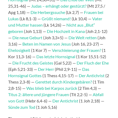
25,31-46) —
Judas – erhängt oder gestürzt?
(Mt 27,5 /
Apg 1,18) —
Die Herbergssuche
(Lk 2,7) —
Frauen bei
Lukas
(Lk 8,1-3) —
Grüßt niemand!
(Lk 10,4) —
Vater
und Mutter hassen
(Lk 14,26) —
Nicht aus „Blut“
geboren
(Joh 1,13) —
Die Hochzeit in Kana
(Joh 2,1-12)
—
Die neue Geburt
(Joh 3,3+5) —
Die Welt retten
(Joh
3,16) —
Beten im Namen von Jesus
(Joh 16, 23-27) —
Ehelosigkeit
(1 Kor 7) —
Verschleierung der Frauen?
(1
Kor 11,3-16) —
Das letzte Hornsignal
(1 Kor 15,51-52)
—
Die Frucht des Geistes
(Gal 5,22) —
Der Fluch der Ehe
(Eph 5,21-33) —
Der Herr
(Phil 2,9-11) —
Das
Hornsignal Gottes
(1 Thess 4,15-17) —
Der Antichrist
(2
Thess 2,3-8) —
Gerettet durch Kindergebären?
(1 Tim
2,8-15) —
Was blieb bei Karpos zurück
(2 Tim 4,3) —
Titus 2: ältere und jüngere Frauen
(Tit 2,2-5) —
Abfall
von Gott
(Hebr 6,4-6) —
Der Antichrist
(1 Joh 2,18) —
Sünde zum Tod
(1 Joh 5,16)