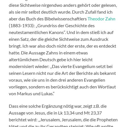
diese Sichtweise nirgendwo anders gehört oder gelesen,
als sie mir selbst deutlich wurde. Durch Zufall fand ich
aber das Buch des Bibelwissenschaftlers
Theodor Zahn
(1883-1933): „Grundriss der Geschichte des
neutestamentlichen Kanons“. Und in dem stieß ich auf
einen Satz, der die gleiche Sichtweise zum Ausdruck
bringt. Ich war also doch nicht der erste, der es entdeckt
hatte. Die Aussage Zahns in einem etwas
altertümlichem Deutsch gebe ich hier leicht
modernisiert wieder: „Das vierte Evangelium setzt bei
seinen Lesern nicht nur die Art der Berichte als bekannt
voraus, wie sie uns in den drei anderen Evangelien
vorliegen, sondern es berücksichtigt auch den Wortlaut
von Markus und Lukas.“
Dass eine solche Ergänzung nötig war, zeigt z.B. die
Aussage von Jesus, die in Lk 13,34 und Mt 23,37
berichtet wird: „Jerusalem, Jerusalem, die die Propheten
tötet und die zu ihr Gesandten steinigt: Wie oft wollte