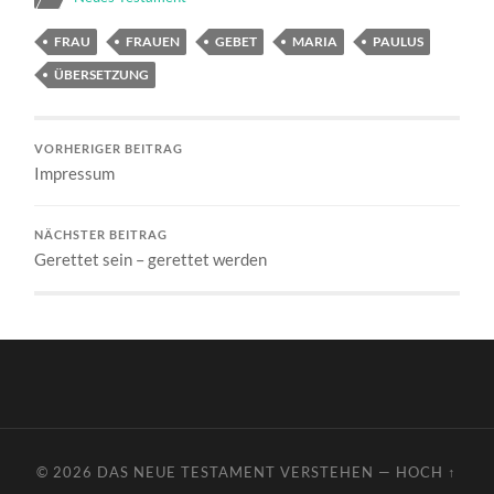
FRAU
FRAUEN
GEBET
MARIA
PAULUS
ÜBERSETZUNG
VORHERIGER BEITRAG
Impressum
NÄCHSTER BEITRAG
Gerettet sein – gerettet werden
© 2026
DAS NEUE TESTAMENT VERSTEHEN
—
HOCH ↑