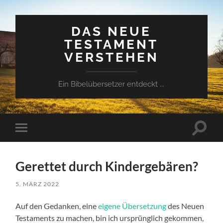
DAS NEUE
TESTAMENT
VERSTEHEN
Ein Bibelübersetzer entdeckt ...
Suchfe
Mobile-
ein-/a
Menü
ein-/ausblenden
Gerettet durch Kindergebären?
5. MÄRZ 2022
Auf den Gedanken, eine
eigene Übersetzung
des Neuen
Testaments zu machen, bin ich ursprünglich gekommen,