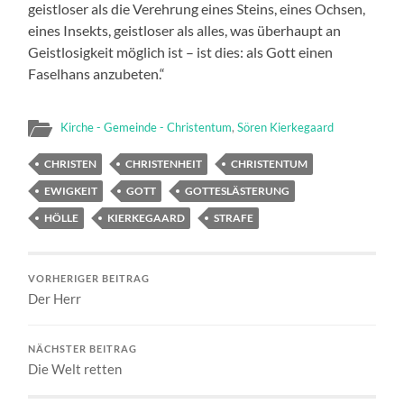
geistloser als die Verehrung eines Steins, eines Ochsen,
eines Insekts, geistloser als alles, was überhaupt an
Geistlosigkeit möglich ist – ist dies: als Gott einen
Faselhans anzubeten.“
Kirche - Gemeinde - Christentum
,
Sören Kierkegaard
CHRISTEN
CHRISTENHEIT
CHRISTENTUM
EWIGKEIT
GOTT
GOTTESLÄSTERUNG
HÖLLE
KIERKEGAARD
STRAFE
VORHERIGER BEITRAG
Der Herr
NÄCHSTER BEITRAG
Die Welt retten