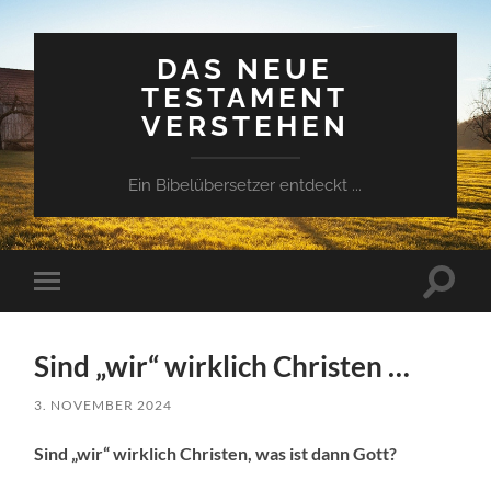
DAS NEUE
TESTAMENT
VERSTEHEN
Ein Bibelübersetzer entdeckt ...
Suchfe
Mobile-
ein-/a
Menü
ein-/ausblenden
Sind „wir“ wirklich Christen …
3. NOVEMBER 2024
Sind „wir“ wirklich Christen, was ist dann Gott?