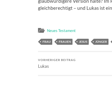
glaubwürdigere Version halte? Im 
gleichberechtigt – und Lukas ist ei
Neues Testament
FRAU
FRAUEN
JESUS
JÜNGER
VORHERIGER BEITRAG
Lukas