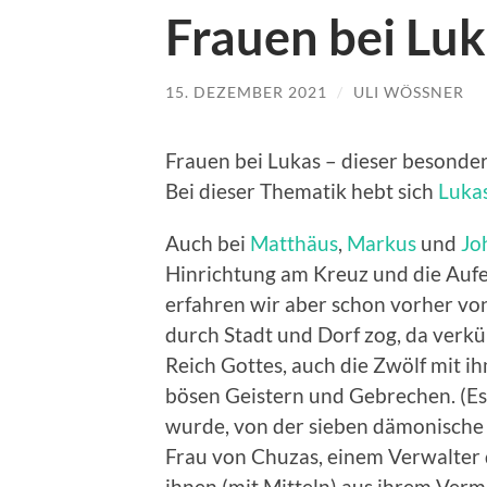
Frauen bei Lu
15. DEZEMBER 2021
/
ULI WÖSSNER
Frauen bei Lukas – dieser besonder
Bei dieser Thematik hebt sich
Luka
Auch bei
Matthäus
,
Markus
und
Jo
Hinrichtung am Kreuz und die Aufer
erfahren wir aber schon vorher von 
durch Stadt und Dorf zog, da verk
Reich Gottes, auch die Zwölf mit i
bösen Geistern und Gebrechen. (Es
wurde, von der sieben dämonische
Frau von Chuzas, einem Verwalter 
ihnen (mit Mitteln) aus ihrem Verm