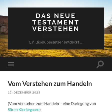
DAS NEUE
TESTAMENT
VERSTEHEN
Ein Bibelübersetzer entdeckt ...
Suchfe
Mobile-
ein-/a
Menü
ein-/ausblenden
Vom Verstehen zum Handeln
12. DEZEMBER 2023
(Vom Verstehen zum Handeln – eine Darlegung von
Sören Kierkegaard
)