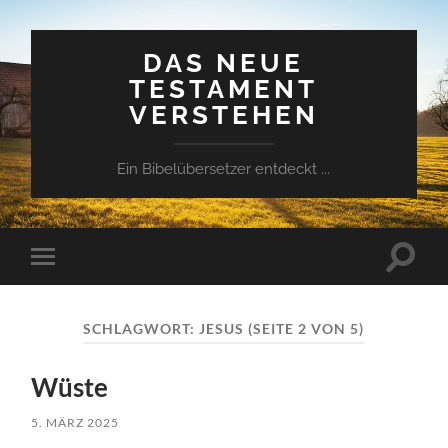
DAS NEUE
TESTAMENT
VERSTEHEN
Ein Bibelübersetzer entdeckt ...
Suchfe
Mobile-
ein-/a
Menü
ein-/ausblenden
SCHLAGWORT:
JESUS
(SEITE 2 VON 5)
Wüste
5. MÄRZ 2025