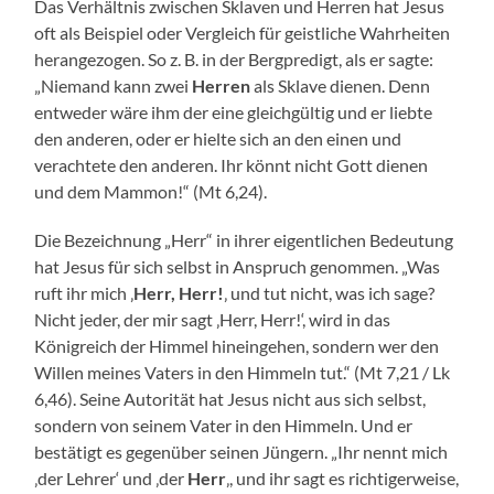
Das Verhältnis zwischen Sklaven und Herren hat Jesus
oft als Beispiel oder Vergleich für geistliche Wahrheiten
herangezogen. So z. B. in der Bergpredigt, als er sagte:
„Niemand kann zwei
Herren
als Sklave dienen. Denn
entweder wäre ihm der eine gleichgültig und er liebte
den anderen, oder er hielte sich an den einen und
verachtete den anderen. Ihr könnt nicht Gott dienen
und dem Mammon!“ (Mt 6,24).
Die Bezeichnung „Herr“ in ihrer eigentlichen Bedeutung
hat Jesus für sich selbst in Anspruch genommen. „Was
ruft ihr mich ‚
Herr, Herr!
‚ und tut nicht, was ich sage?
Nicht jeder, der mir sagt ‚Herr, Herr!‘, wird in das
Königreich der Himmel hineingehen, sondern wer den
Willen meines Vaters in den Himmeln tut.“ (Mt 7,21 / Lk
6,46). Seine Autorität hat Jesus nicht aus sich selbst,
sondern von seinem Vater in den Himmeln. Und er
bestätigt es gegenüber seinen Jüngern. „Ihr nennt mich
‚der Lehrer‘ und ‚der
Herr
‚, und ihr sagt es richtigerweise,