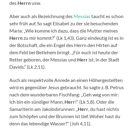
des
Herrn
usw.
Aber auch als Bezeichnung des
Messias
taucht es schon
sehr früh auf. So sagt Elisabet zu der sie besuchenden
Maria: „Wie komme ich dazu, dass die Mutter meines
Herrn
zu mir kommt?“ (Lk 1,43). Ganz eindeutig ist es in
der Botschaft, die ein Engel des Herrn den Hirten auf
dem Feld bei Betlehem bringt. „Für euch ist heute der
Retter geboren, der Messias und
Herr
ist, in der Stadt
Davids.“ (Lk 2,11).
Auch als respektvolle Anrede an einen Höhergestellten
wird es gegenüber Jesus gebraucht. So sagte z. B. Petrus
nach dem wunderbaren Fischfang: „Geh weg von mir:
Ich bin ein sündiger Mann,
Herr
!“ (Lk 5,8). Oder die
Samariterin am Jakobsbrunnen: „
Herr
, du hast nichts
zum Schöpfen und der Brunnen ist tief. Woher hast du
denn das lebendige Wasser?“ (Joh 4,11).