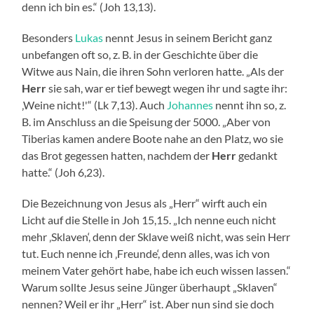
denn ich bin es.“ (Joh 13,13).
Besonders
Lukas
nennt Jesus in seinem Bericht ganz
unbefangen oft so, z. B. in der Geschichte über die
Witwe aus Nain, die ihren Sohn verloren hatte. „Als der
Herr
sie sah, war er tief bewegt wegen ihr und sagte ihr:
‚Weine nicht!'“ (Lk 7,13). Auch
Johannes
nennt ihn so, z.
B. im Anschluss an die Speisung der 5000. „Aber von
Tiberias kamen andere Boote nahe an den Platz, wo sie
das Brot gegessen hatten, nachdem der
Herr
gedankt
hatte.“ (Joh 6,23).
Die Bezeichnung von Jesus als „Herr“ wirft auch ein
Licht auf die Stelle in Joh 15,15. „Ich nenne euch nicht
mehr ‚Sklaven‘, denn der Sklave weiß nicht, was sein Herr
tut. Euch nenne ich ‚Freunde‘, denn alles, was ich von
meinem Vater gehört habe, habe ich euch wissen lassen.“
Warum sollte Jesus seine Jünger überhaupt „Sklaven“
nennen? Weil er ihr „Herr“ ist. Aber nun sind sie doch