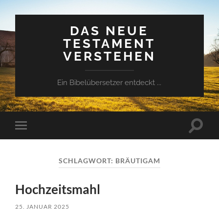
DAS NEUE
TESTAMENT
VERSTEHEN
Ein Bibelübersetzer entdeckt ...
Suchfe
Mobile-
ein-/a
Menü
ein-/ausblenden
SCHLAGWORT:
BRÄUTIGAM
Hochzeitsmahl
25. JANUAR 2025