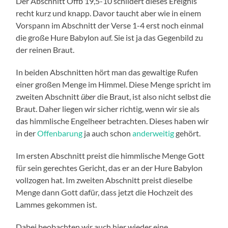
Der Abschnitt Offb 19,5-10 schildert dieses Ereignis
recht kurz und knapp. Davor taucht aber wie in einem
Vorspann im Abschnitt der Verse 1-4 erst noch einmal
die große Hure Babylon auf. Sie ist ja das Gegenbild zu
der reinen Braut.
In beiden Abschnitten hört man das gewaltige Rufen
einer großen Menge im Himmel. Diese Menge spricht im
zweiten Abschnitt
über
die Braut, ist also nicht selbst die
Braut. Daher liegen wir sicher richtig, wenn wir sie als
das himmlische Engelheer betrachten. Dieses haben wir
in der
Offenbarung
ja auch schon
anderweitig
gehört.
Im ersten Abschnitt preist die himmlische Menge Gott
für sein gerechtes Gericht, das er an der Hure Babylon
vollzogen hat. Im zweiten Abschnitt preist dieselbe
Menge dann Gott dafür, dass jetzt die Hochzeit des
Lammes gekommen ist.
Dabei beobachten wir auch hier wieder eine