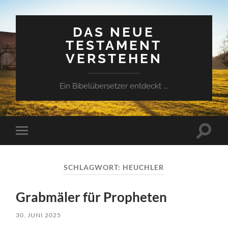
DAS NEUE
TESTAMENT
VERSTEHEN
Ein Bibelübersetzer entdeckt ...
Suchfe
Mobile-
ein-/a
Menü
ein-/ausblenden
SCHLAGWORT:
HEUCHLER
Grabmäler für Propheten
30. JUNI 2025