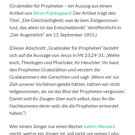
(Grabmäler für Propheten – ein Auszug aus einem
Artikel von
Sören Kierkegaard
. Der Artikel trägt den
Titel: „Die Gleichzeitigkeit; was
du
dem Zeitgenossen
tust, das allein ist das Entscheidende“. Veröffentlicht in
„Der Augenblick“ am 11. September 1855.)
(Dieser Abschnitt „Grabmäler für Propheten“ bezieht
sich auf die Aussage von Jesus in Mt 23,29-31: „Wehe
euch, Theologen und Pharisäer, ihr Heuchler: Ihr baut
den Propheten Grabstätten und verziert die
Grabkammern der Gerechten und sagt: ‚Wenn wir zur
Zeit unserer Vorfahren gelebt hätten, hätten wir nicht
teilgenommen, als sie das Blut der Propheten vergossen.’
Damit seid ihr Zeugen über euch selbst, dass ihr die
Nachkommen derer seid, die die Propheten ermordet
haben.“)
Wer einem Jünger nur einen Becher
kalten Wassers
reicht, weil er ein Jünger ist, soll nicht um seinen Lohn