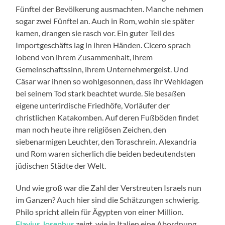
Fünftel der Bevölkerung ausmachten. Manche nehmen
sogar zwei Fünftel an. Auch in Rom, wohin sie später
kamen, drangen sie rasch vor. Ein guter Teil des
Importgeschäfts lag in ihren Händen. Cicero sprach
lobend von ihrem Zusammenhalt, ihrem
Gemeinschaftssinn, ihrem Unternehmergeist. Und
Cäsar war ihnen so wohlgesonnen, dass ihr Wehklagen
bei seinem Tod stark beachtet wurde. Sie besaßen
eigene unterirdische Friedhöfe, Vorläufer der
christlichen Katakomben. Auf deren Fußböden findet
man noch heute ihre religiösen Zeichen, den
siebenarmigen Leuchter, den Toraschrein. Alexandria
und Rom waren sicherlich die beiden bedeutendsten
jüdischen Städte der Welt.
Und wie groß war die Zahl der Verstreuten Israels nun
im Ganzen? Auch hier sind die Schätzungen schwierig.
Philo spricht allein für Ägypten von einer Million.
Flavius Josephus
zeigt, wie in Italien eine Abordnung