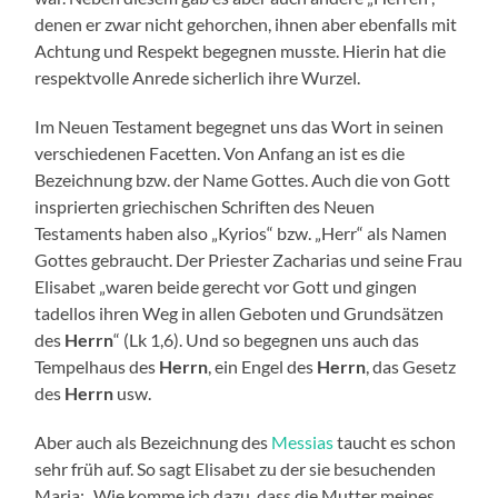
denen er zwar nicht gehorchen, ihnen aber ebenfalls mit
Achtung und Respekt begegnen musste. Hierin hat die
respektvolle Anrede sicherlich ihre Wurzel.
Im Neuen Testament begegnet uns das Wort in seinen
verschiedenen Facetten. Von Anfang an ist es die
Bezeichnung bzw. der Name Gottes. Auch die von Gott
insprierten griechischen Schriften des Neuen
Testaments haben also „Kyrios“ bzw. „Herr“ als Namen
Gottes gebraucht. Der Priester Zacharias und seine Frau
Elisabet „waren beide gerecht vor Gott und gingen
tadellos ihren Weg in allen Geboten und Grundsätzen
des
Herrn
“ (Lk 1,6). Und so begegnen uns auch das
Tempelhaus des
Herrn
, ein Engel des
Herrn
, das Gesetz
des
Herrn
usw.
Aber auch als Bezeichnung des
Messias
taucht es schon
sehr früh auf. So sagt Elisabet zu der sie besuchenden
Maria: „Wie komme ich dazu, dass die Mutter meines