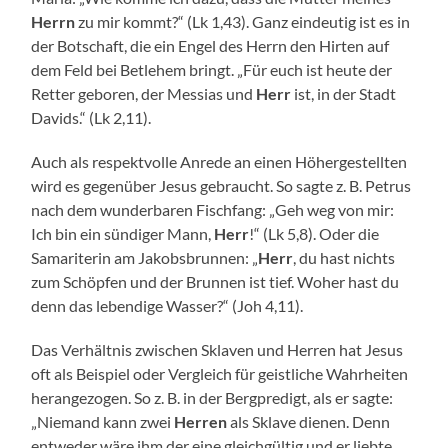
Herrn
zu mir kommt?“ (Lk 1,43). Ganz eindeutig ist es in
der Botschaft, die ein Engel des Herrn den Hirten auf
dem Feld bei Betlehem bringt. „Für euch ist heute der
Retter geboren, der Messias und
Herr
ist, in der Stadt
Davids.“ (Lk 2,11).
Auch als respektvolle Anrede an einen Höhergestellten
wird es gegenüber Jesus gebraucht. So sagte z. B. Petrus
nach dem wunderbaren Fischfang: „Geh weg von mir:
Ich bin ein sündiger Mann,
Herr
!“ (Lk 5,8). Oder die
Samariterin am Jakobsbrunnen: „
Herr
, du hast nichts
zum Schöpfen und der Brunnen ist tief. Woher hast du
denn das lebendige Wasser?“ (Joh 4,11).
Das Verhältnis zwischen Sklaven und Herren hat Jesus
oft als Beispiel oder Vergleich für geistliche Wahrheiten
herangezogen. So z. B. in der Bergpredigt, als er sagte:
„Niemand kann zwei
Herren
als Sklave dienen. Denn
entweder wäre ihm der eine gleichgültig und er liebte