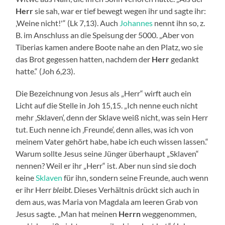
Herr
sie sah, war er tief bewegt wegen ihr und sagte ihr:
‚Weine nicht!'“ (Lk 7,13). Auch
Johannes
nennt ihn so, z.
B. im Anschluss an die Speisung der 5000. „Aber von
Tiberias kamen andere Boote nahe an den Platz, wo sie
das Brot gegessen hatten, nachdem der
Herr
gedankt
hatte.“ (Joh 6,23).
Die Bezeichnung von Jesus als „Herr“ wirft auch ein
Licht auf die Stelle in Joh 15,15. „Ich nenne euch nicht
mehr ‚Sklaven‘, denn der Sklave weiß nicht, was sein Herr
tut. Euch nenne ich ‚Freunde‘, denn alles, was ich von
meinem Vater gehört habe, habe ich euch wissen lassen.“
Warum sollte Jesus seine Jünger überhaupt „Sklaven“
nennen? Weil er ihr „Herr“ ist. Aber nun sind sie doch
keine
Sklaven
für ihn, sondern seine Freunde, auch wenn
er ihr Herr
bleibt
. Dieses Verhältnis drückt sich auch in
dem aus, was Maria von Magdala am leeren Grab von
Jesus sagte. „Man hat meinen
Herrn
weggenommen,