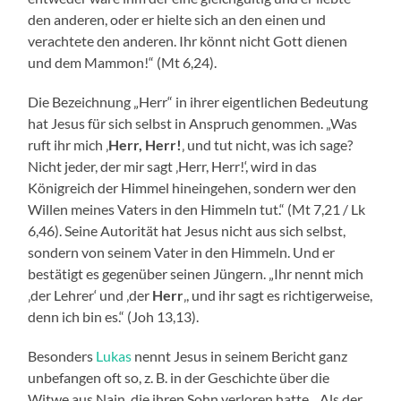
den anderen, oder er hielte sich an den einen und
verachtete den anderen. Ihr könnt nicht Gott dienen
und dem Mammon!“ (Mt 6,24).
Die Bezeichnung „Herr“ in ihrer eigentlichen Bedeutung
hat Jesus für sich selbst in Anspruch genommen. „Was
ruft ihr mich ‚
Herr, Herr!
‚ und tut nicht, was ich sage?
Nicht jeder, der mir sagt ‚Herr, Herr!‘, wird in das
Königreich der Himmel hineingehen, sondern wer den
Willen meines Vaters in den Himmeln tut.“ (Mt 7,21 / Lk
6,46). Seine Autorität hat Jesus nicht aus sich selbst,
sondern von seinem Vater in den Himmeln. Und er
bestätigt es gegenüber seinen Jüngern. „Ihr nennt mich
‚der Lehrer‘ und ‚der
Herr
‚, und ihr sagt es richtigerweise,
denn ich bin es.“ (Joh 13,13).
Besonders
Lukas
nennt Jesus in seinem Bericht ganz
unbefangen oft so, z. B. in der Geschichte über die
Witwe aus Nain, die ihren Sohn verloren hatte. „Als der