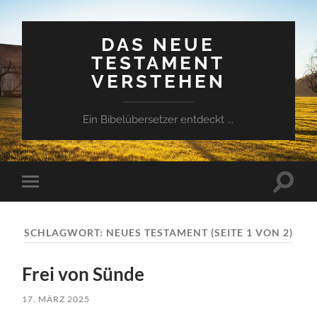
DAS NEUE
TESTAMENT
VERSTEHEN
Ein Bibelübersetzer entdeckt ...
Suchfe
Mobile-
ein-/a
Menü
ein-/ausblenden
SCHLAGWORT:
NEUES TESTAMENT
(SEITE 1 VON 2)
Frei von Sünde
17. MÄRZ 2025