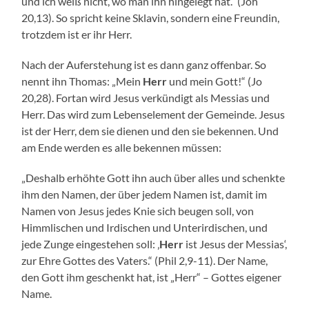
und ich weiß nicht, wo man ihn hingelegt hat.“ (Joh
20,13). So spricht keine Sklavin, sondern eine Freundin,
trotzdem ist er ihr Herr.
Nach der Auferstehung ist es dann ganz offenbar. So
nennt ihn Thomas: „Mein
Herr
und mein Gott!“ (Jo
20,28). Fortan wird Jesus verkündigt als Messias und
Herr. Das wird zum Lebenselement der Gemeinde. Jesus
ist der Herr, dem sie dienen und den sie bekennen. Und
am Ende werden es alle bekennen müssen:
„Deshalb erhöhte Gott ihn auch über alles und schenkte
ihm den Namen, der über jedem Namen ist, damit im
Namen von Jesus jedes Knie sich beugen soll, von
Himmlischen und Irdischen und Unterirdischen, und
jede Zunge eingestehen soll: ‚
Herr
ist Jesus der Messias‘,
zur Ehre Gottes des Vaters.“ (Phil 2,9-11). Der Name,
den Gott ihm geschenkt hat, ist „Herr“ – Gottes eigener
Name.