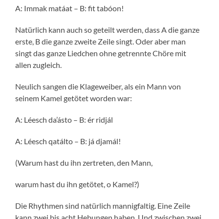
A: Immak matáat – B: fit tabóon!
Natürlich kann auch so geteilt werden, dass A die ganze
erste, B die ganze zweite Zeile singt. Oder aber man
singt das ganze Liedchen ohne getrennte Chöre mit
allen zugleich.
Neulich sangen die Klageweiber, als ein Mann von
seinem Kamel getötet worden war:
A: Léesch da’ásto – B: ér ridjál
A: Léesch qatálto – B: já djamál!
(Warum hast du ihn zertreten, den Mann,
warum hast du ihn getötet, o Kamel?)
Die Rhythmen sind natürlich mannigfaltig. Eine Zeile
kann zwei bis acht Hebungen haben. Und zwischen zwei