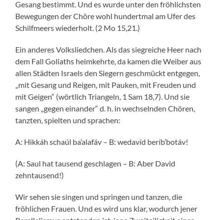
Gesang bestimmt. Und es wurde unter den fröhlichsten
Bewegungen der Chöre wohl hundertmal am Ufer des
Schilfmeers wiederholt. (2 Mo 15,21.)
Ein anderes Volksliedchen. Als das siegreiche Heer nach
dem Fall Goliaths heimkehrte, da kamen die Weiber aus
allen Städten Israels den Siegern geschmückt entgegen,
„mit Gesang und Reigen, mit Pauken, mit Freuden und
mit Geigen“ (wörtlich Triangeln, 1 Sam 18,7). Und sie
sangen „gegen einander“ d. h. in wechselnden Chören,
tanzten, spielten und sprachen:
A: Hikkáh schaúl ba’alafáv – B: wedavíd beríb’botáv!
(A: Saul hat tausend geschlagen – B: Aber David
zehntausend!)
Wir sehen sie singen und springen und tanzen, die
fröhlichen Frauen. Und es wird uns klar, wodurch jener