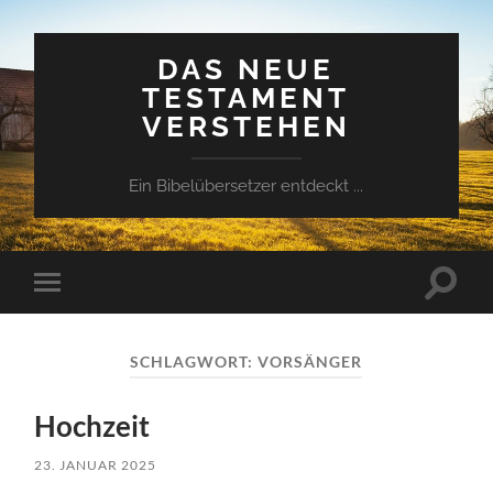
DAS NEUE
TESTAMENT
VERSTEHEN
Ein Bibelübersetzer entdeckt ...
Suchfe
Mobile-
ein-/a
Menü
ein-/ausblenden
SCHLAGWORT:
VORSÄNGER
Hochzeit
23. JANUAR 2025