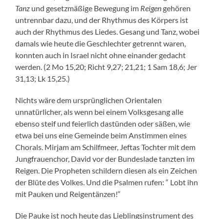
Tanz
und gesetzmäßige Bewegung im
Reigen
gehören
untrennbar dazu, und der Rhythmus des Körpers ist
auch der Rhythmus des Liedes. Gesang und Tanz, wobei
damals wie heute die Geschlechter getrennt waren,
konnten auch in Israel nicht ohne einander gedacht
werden. (2 Mo 15,20; Richt 9,27; 21,21; 1 Sam 18,6; Jer
31,13; Lk 15,25.)
Nichts wäre dem ursprünglichen Orientalen
unnatürlicher, als wenn bei einem Volksgesang alle
ebenso steif und feierlich dastünden oder säßen, wie
etwa bei uns eine Gemeinde beim Anstimmen eines
Chorals. Mirjam am Schilfmeer, Jeftas Tochter mit dem
Jungfrauenchor, David vor der Bundeslade tanzten im
Reigen. Die Propheten schildern diesen als ein Zeichen
der Blüte des Volkes. Und die Psalmen rufen: “ Lobt ihn
mit Pauken und Reigentänzen!“
Die Pauke ist noch heute das Lieblingsinstrument des