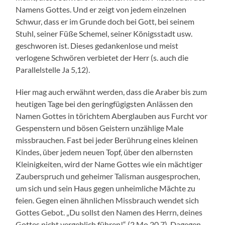
Namens Gottes. Und er zeigt von jedem einzelnen
Schwur, dass er im Grunde doch bei Gott, bei seinem
Stuhl, seiner Füße Schemel, seiner Königsstadt usw.
geschworen ist. Dieses gedankenlose und meist
verlogene Schwören verbietet der Herr (s. auch die
Parallelstelle Ja 5,12).
Hier mag auch erwähnt werden, dass die Araber bis zum
heutigen Tage bei den geringfügigsten Anlässen den
Namen Gottes in törichtem Aberglauben aus Furcht vor
Gespenstern und bösen Geistern unzählige Male
missbrauchen. Fast bei jeder Berührung eines kleinen
Kindes, über jedem neuen Topf, über den albernsten
Kleinigkeiten, wird der Name Gottes wie ein mächtiger
Zauberspruch und geheimer Talisman ausgesprochen,
um sich und sein Haus gegen unheimliche Mächte zu
feien. Gegen einen ähnlichen Missbrauch wendet sich
Gottes Gebot. „Du sollst den Namen des Herrn, deines
Gottes nicht vergeblich führen!“ (2 Mo 20,7). Dagegen