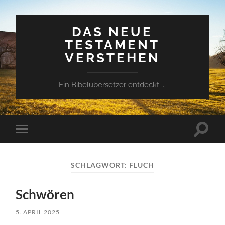
DAS NEUE
TESTAMENT
VERSTEHEN
Ein Bibelübersetzer entdeckt ...
Suchfe
Mobile-
ein-/a
Menü
ein-/ausblenden
SCHLAGWORT:
FLUCH
Schwören
5. APRIL 2025