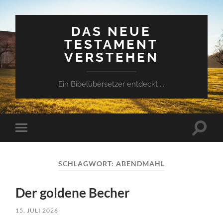
DAS NEUE
TESTAMENT
VERSTEHEN
Ein Bibelübersetzer entdeckt ...
Suchfe
Mobile-
ein-/a
Menü
ein-/ausblenden
SCHLAGWORT:
ABENDMAHL
Der goldene Becher
15. JULI 2026