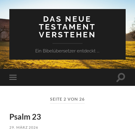
DAS NEUE
TESTAMENT
VERSTEHEN
Ein Bibelübersetzer entdeckt ...
Suchfe
Mobile-
ein-/a
Menü
ein-/ausblenden
SEITE 2 VON 26
Psalm 23
29. MÄRZ 2026