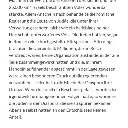
Macht in der Welt, die das Ansehen des kleinen, auf die
2
25.000 km
Israels beschränkten Volks wunderbar
stärkte. Allem Anschein nach behandelte die römische
Regierung die Leute von Judäa, die unter ihrer
Verwaltung standen, nicht wie ein beliebiges, seiner
Herrschaft unterworfenes Volk. Die Juden hatten, sogar
in Rom, zu viele hochgestellte Fürsprecher! Allerdings
brachten die viereinhalb Millionen, die im Reich
verstreut waren, keine Organisation zustande, in der alle
Teile zusammengewirkt hätten und die, in ihrem
Handeln aufeinander abgestimmt, in der Lage gewesen
wäre, einen besonderen Druck auf die regierenden
auszuüben. … Hier hatte die Macht der Diaspora ihre
Grenze. Wenn in Israel ein Beschluss gefasst wurde, der
irgendwelche unangenehmen Folgen hatte, so waren es
die Juden in der Diaspora, die sie zu spüren bekamen.
Aber sie selbst hatten an den Entschlüssen keinen
Anteil.