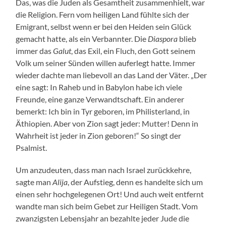
Das, was die Juden als Gesamtheit zusammenhielt, war
die Religion. Fern vom heiligen Land fühlte sich der
Emigrant, selbst wenn er bei den Heiden sein Glück
gemacht hatte, als ein Verbannter. Die
Diaspora
blieb
immer das
Galut
, das Exil, ein Fluch, den Gott seinem
Volk um seiner Sünden willen auferlegt hatte. Immer
wieder dachte man liebevoll an das Land der Väter. „Der
eine sagt: In Raheb und in Babylon habe ich viele
Freunde, eine ganze Verwandtschaft. Ein anderer
bemerkt: Ich bin in Tyr geboren, im Philisterland, in
Äthiopien. Aber von Zion sagt jeder: Mutter! Denn in
Wahrheit ist jeder in Zion geboren!“ So singt der
Psalmist.
Um anzudeuten, dass man nach Israel zurückkehre,
sagte man
Alija
, der Aufstieg, denn es handelte sich um
einen sehr hochgelegenen Ort! Und auch weit entfernt
wandte man sich beim Gebet zur Heiligen Stadt. Vom
zwanzigsten Lebensjahr an bezahlte jeder Jude die