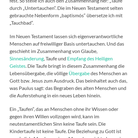
fest. So stelle ich auch den Zusammenhang her: „Taufe“
durch „Untertauchen“. Die im Neuen Testament selten
gebrauchte Nebenform „baptismós“ übersetze ich mit
„Tauchbad“.
Im Neuen Testament lassen sich eigenverantwortliche
Menschen auf freiwilliger Basis untertauchen. Und das
geschieht im Zusammenhang von Glaube,
Sinnesänderung
, Taufe und
Empfang des Heiligen
Geistes
. Die Taufe bringt in diesem Zusammenhang die
Lebensübergabe, die völlige
Übergabe
des Menschen an
Gott bzw. Jesus zum Ausdruck. Das beinhaltet auch das,
was Paulus sagt: das Begraben des alten Menschen und
die Auferstehung in ein neues Leben hinein.
Ein „Taufen“, das an Menschen ohne ihr Wissen oder
gegen ihren Willen vollzogen wird, kann im
neutestamentlichen Sinn keine Taufe sein. Die
Kindertaufe ist keine Taufe. Die Beziehung zu Gott ist