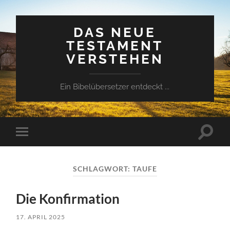
DAS NEUE
TESTAMENT
VERSTEHEN
Ein Bibelübersetzer entdeckt ...
Suchfe
Mobile-
ein-/a
Menü
ein-/ausblenden
SCHLAGWORT:
TAUFE
Die Konfirmation
17. APRIL 2025