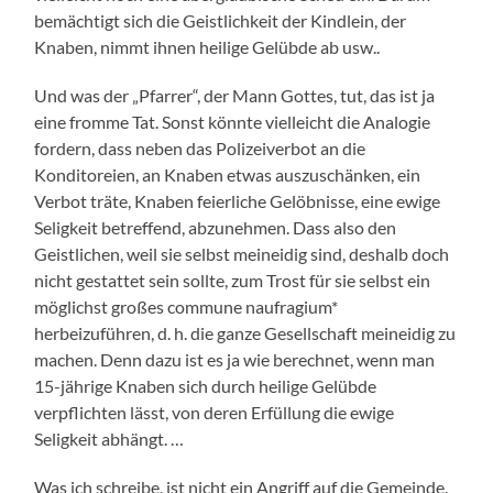
bemächtigt sich die Geistlichkeit der Kindlein, der
Knaben, nimmt ihnen heilige Gelübde ab usw..
Und was der „Pfarrer“, der Mann Gottes, tut, das ist ja
eine fromme Tat. Sonst könnte vielleicht die Analogie
fordern, dass neben das Polizeiverbot an die
Konditoreien, an Knaben etwas auszuschänken, ein
Verbot träte, Knaben feierliche Gelöbnisse, eine ewige
Seligkeit betreffend, abzunehmen. Dass also den
Geistlichen, weil sie selbst meineidig sind, deshalb doch
nicht gestattet sein sollte, zum Trost für sie selbst ein
möglichst großes commune naufragium*
herbeizuführen, d. h. die ganze Gesellschaft meineidig zu
machen. Denn dazu ist es ja wie berechnet, wenn man
15-jährige Knaben sich durch heilige Gelübde
verpflichten lässt, von deren Erfüllung die ewige
Seligkeit abhängt. …
Was ich schreibe, ist nicht ein Angriff auf die Gemeinde.