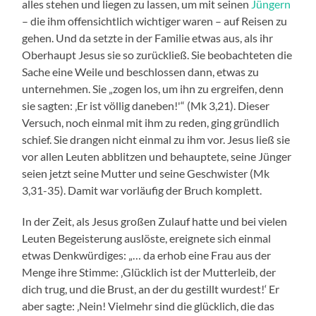
alles stehen und liegen zu lassen, um mit seinen
Jüngern
– die ihm offensichtlich wichtiger waren – auf Reisen zu
gehen. Und da setzte in der Familie etwas aus, als ihr
Oberhaupt Jesus sie so zurückließ. Sie beobachteten die
Sache eine Weile und beschlossen dann, etwas zu
unternehmen. Sie „zogen los, um ihn zu ergreifen, denn
sie sagten: ‚Er ist völlig daneben!'“ (Mk 3,21). Dieser
Versuch, noch einmal mit ihm zu reden, ging gründlich
schief. Sie drangen nicht einmal zu ihm vor. Jesus ließ sie
vor allen Leuten abblitzen und behauptete, seine Jünger
seien jetzt seine Mutter und seine Geschwister (Mk
3,31-35). Damit war vorläufig der Bruch komplett.
In der Zeit, als Jesus großen Zulauf hatte und bei vielen
Leuten Begeisterung auslöste, ereignete sich einmal
etwas Denkwürdiges: „… da erhob eine Frau aus der
Menge ihre Stimme: ‚Glücklich ist der Mutterleib, der
dich trug, und die Brust, an der du gestillt wurdest!‘ Er
aber sagte: ‚Nein! Vielmehr sind die glücklich, die das