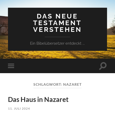
DAS NEUE
TESTAMENT
VERSTEHEN
Ein Bibelübersetzer entdeckt ...
Suchfe
Mobile-
ein-/a
Menü
ein-/ausblenden
SCHLAGWORT:
NAZARET
Das Haus in Nazaret
11. JULI 2024