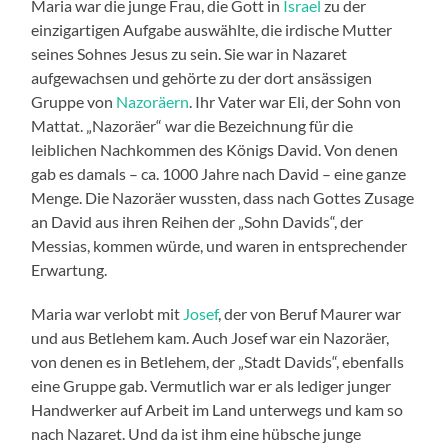
Maria war die junge Frau, die Gott in
Israel
zu der
einzigartigen Aufgabe auswählte, die irdische Mutter
seines Sohnes Jesus zu sein. Sie war in Nazaret
aufgewachsen und gehörte zu der dort ansässigen
Gruppe von
Nazoräern
. Ihr Vater war Eli, der Sohn von
Mattat. „Nazoräer“ war die Bezeichnung für die
leiblichen Nachkommen des Königs David. Von denen
gab es damals – ca. 1000 Jahre nach David – eine ganze
Menge. Die Nazoräer wussten, dass nach Gottes Zusage
an David aus ihren Reihen der „Sohn Davids“, der
Messias, kommen würde, und waren in entsprechender
Erwartung.
Maria war verlobt mit
Josef
, der von Beruf Maurer war
und aus Betlehem kam. Auch Josef war ein Nazoräer,
von denen es in Betlehem, der „Stadt Davids“, ebenfalls
eine Gruppe gab. Vermutlich war er als lediger junger
Handwerker auf Arbeit im Land unterwegs und kam so
nach Nazaret. Und da ist ihm eine hübsche junge