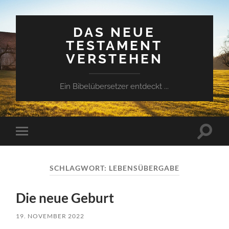
DAS NEUE
TESTAMENT
VERSTEHEN
Ein Bibelübersetzer entdeckt ...
Suchfe
Mobile-
ein-/a
Menü
ein-/ausblenden
SCHLAGWORT:
LEBENSÜBERGABE
Die neue Geburt
19. NOVEMBER 2022