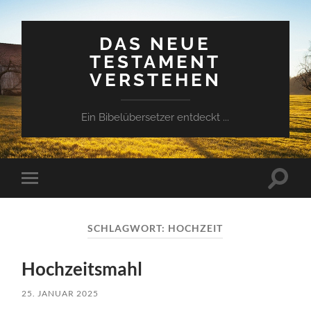
DAS NEUE
TESTAMENT
VERSTEHEN
Ein Bibelübersetzer entdeckt ...
Suchfe
Mobile-
ein-/a
Menü
ein-/ausblenden
SCHLAGWORT:
HOCHZEIT
Hochzeitsmahl
25. JANUAR 2025