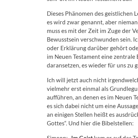
Dieses Phänomen des geistlichen L
es wird zwar genannt, aber niemand
muss es mit der Zeit im Zuge der V
Bewusstsein verschwunden sein. Ich
oder Erklärung darüber gehört oder
im Neuen Testament eine zentrale B
daransetzen, es wieder für uns zu 
Ich will jetzt auch nicht irgendwel
vielmehr erst einmal als Grundlegu
aufführen, an denen es im Neuen Te
es sich dabei nicht um eine Aussag
an einigen Stellen heißt es ausdrüc
Gottes“. Und hier die Bibelstellen:
Simeon: „
Im Geist
kam er auf das Te