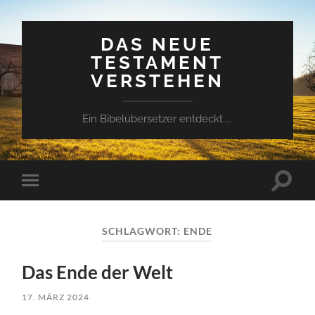
DAS NEUE
TESTAMENT
VERSTEHEN
Ein Bibelübersetzer entdeckt ...
Suchfe
Mobile-
ein-/a
Menü
ein-/ausblenden
SCHLAGWORT:
ENDE
Das Ende der Welt
17. MÄRZ 2024