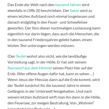
Das Ende der Welt nach den
tausend Jahren
wird
ebenfalls in Offb 20 beschrieben. Der
Satan
wird zu
einem letzten Aufstand noch einmal losgelassen und
danach endgültig in den Feuer- und Schwefelsee
geworfen. Der Sinn dieser nochmaligen Loslassung kann
eigentlich nur darin liegen, dass auch die Menschen, die
in den tausend Friedensjahren gelebt haben, einem
letzten Test unterzogen werden müssen.
(Der
Teufel
wohnt also nicht, wie die landläufige
Vorstellung sagt, in der Hölle. Er hat seit seinem
Rauswurf aus dem Himmel
seinen Platz hier auf der
Erde. (Wer offene Augen dafür hat, kann es sehen …)
Wenn Jesus der Messias dann auf die Erde kommt, wird
der Teufel zunächst für die tausend Jahre in einem
Gefängnis in der Unterwelt festgehalten. Und nach
seinem letzten Aufstand wirft man ihn dann in die Hölle,
den Feuersee, zur ewigen Bestrafung. Von „Wohnen“
kann dort keine Rede sein …)