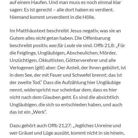
auf einem Haufen. Und man muss es noch einmal klar
sagen: Es ist gerecht – alle dort haben es verdient.
Niemand kommt unverdient in die Hölle.
Im Matthäustext beschreibt Jesus negativ, was sie an
Gutem alles
nicht
getan haben. Die Offenbarung
beschreibt positiv,
was für Leute
sie sind. Offb 21,8: „Für
die Feiglinge, Ungläubigen, Abscheulichen, Mörder,
Unzüchtigen, Okkultisten, Götterverehrer und alle
Verlogenen (gilt) aber: Der Anteil, der ihnen gebührt, ist
in dem See, der mit Feuer und Schwefel brennt; das ist
der zweite Tod.“ Dass die Aufzählung hier Ungläubige
nennt, widerspricht nur scheinbar dem, dass es hier
nicht nach dem Glauben geht. Es sind die absichtlich
Ungläubigen, die sich so entschieden haben, und auch
das ist ein „Werk“.
Dazu gehört auch Offb 21,27: „Jegliches Unreine und
wer Gräuel und Lüge ausübt, kommt nicht in sie hinein,