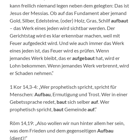
kann freilich niemand legen neben dem gelegten: Das ist
Jesus der Messias. Ob auf das Fundament aber jemand
Gold, Silber, Edelsteine, (oder) Holz, Gras, Schilf
aufbaut
– das Werk eines jeden wird sichtbar werden. Der
Gerichtstag wird es klar erkennbar machen, weil mit
Feuer aufgedeckt wird. Und wie auch immer das Werk
eines jeden ist, das Feuer wird es prüfen. Wenn
jemandes Werk bleibt, das er
aufgebaut
hat, wird er
Lohn bekommen. Wenn jemandes Werk verbrennt, wird
er Schaden nehmen.“
1 Kor 14,3-4: „Wer prophetisch spricht, spricht für
Menschen:
Aufbau
, Ermutigung und Trost. Wer in einer
Gebetssprache redet,
baut
sich selber
auf
. Wer
prophetisch spricht,
baut
Gemeinde
auf
.“
Röm 14,19: „Also wollen wir nun hinter allem her sein,
was dem Frieden und dem gegenseitigen
Aufbau
(dient)!“