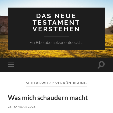
DAS NEUE
TESTAMENT
VERSTEHEN
Ein Bibelübersetzer entdeckt ...
Suchfe
Mobile-
ein-/a
Menü
ein-/ausblenden
SCHLAGWORT:
VERKÜNDIGUNG
Was mich schaudern macht
28. JANUAR 2026