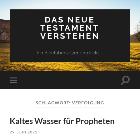
DAS NEUE
TESTAMENT
VERSTEHEN
Ein Bibelübersetzer entdeckt ...
Suchfe
Mobile-
ein-/a
Menü
ein-/ausblenden
SCHLAGWORT:
VERFOLGUNG
Kaltes Wasser für Propheten
29. JUNI 2025