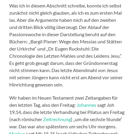
Was ich in diesem Abschnitt schreibe, konnte ich selbst
zunächst nicht gleich glauben, als ich es zum ersten Mal
las. Aber die Argumente haben mich auf den zweiten
und dritten Blick völlig überzeugt. Der Ablauf der
Passionswoche in dieser Darstellung beruht auf den
Büchern: „Bargil Pixner: Wege des Messias und Stätten
der Urkirche“ und „Dr. Eugen Ruckstuhl: Die
Chronologie des Letzten Mahles und des Leidens Jesu.“
Es geht grob gesagt darum, dass der Gründonnerstag
nicht stimmen kann. Das letzte Abendmahl von Jesus
mit seinen Jüngern kann nicht erst am Abend vor seiner
Hinrichtung gewesen sein.
Wir haben im Neuen Testament zwei Zeitangaben für
den letzten Tag, also den Freitag:
Johannes
sagt Joh
19,14, dass die letzte Verhandlung bei Pilatus am Freitag
(nach römischer
Zeitrechnung
) „um die sechste Stunde“
war. Das war also spätestens um sechs Uhr morgens.
Markus
sagt Mk 15,25 (nach jüdischer Zeitrechnung):