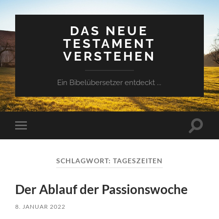
DAS NEUE
TESTAMENT
VERSTEHEN
Ein Bibelübersetzer entdeckt ...
Suchfe
Mobile-
ein-/a
Menü
ein-/ausblenden
SCHLAGWORT:
TAGESZEITEN
Der Ablauf der Passionswoche
8. JANUAR 2022