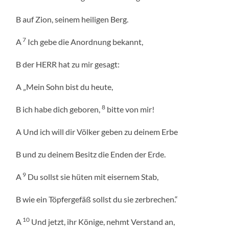
B auf Zion, seinem heiligen Berg.
7
A
Ich gebe die Anordnung bekannt,
B der HERR hat zu mir gesagt:
A „Mein Sohn bist du heute,
8
B ich habe dich geboren,
bitte von mir!
A Und ich will dir Völker geben zu deinem Erbe
B und zu deinem Besitz die Enden der Erde.
9
A
Du sollst sie hüten mit eisernem Stab,
B wie ein Töpfergefäß sollst du sie zerbrechen.“
10
A
Und jetzt, ihr Könige, nehmt Verstand an,