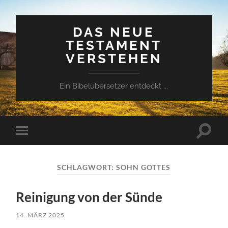
DAS NEUE
TESTAMENT
VERSTEHEN
Ein Bibelübersetzer entdeckt ...
Suchfe
Mobile-
ein-/a
Menü
ein-/ausblenden
SCHLAGWORT:
SOHN GOTTES
Reinigung von der Sünde
14. MÄRZ 2025