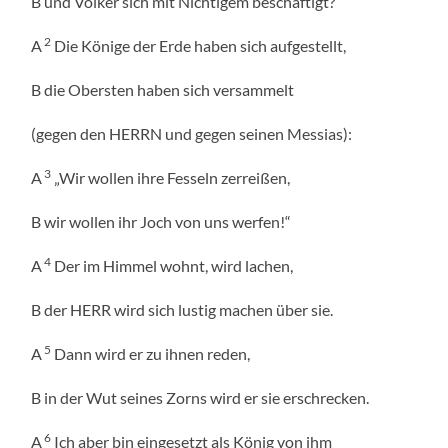
B und Völker sich mit Nichtigem beschäftigt?
2
A
Die Könige der Erde haben sich aufgestellt,
B die Obersten haben sich versammelt
(gegen den HERRN und gegen seinen Messias):
3
A
„Wir wollen ihre Fesseln zerreißen,
B wir wollen ihr Joch von uns werfen!“
4
A
Der im Himmel wohnt, wird lachen,
B der HERR wird sich lustig machen über sie.
5
A
Dann wird er zu ihnen reden,
B in der Wut seines Zorns wird er sie erschrecken.
6
A
Ich aber bin eingesetzt als König von ihm