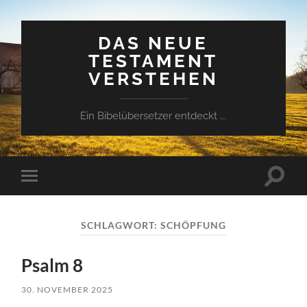
DAS NEUE
TESTAMENT
VERSTEHEN
Ein Bibelübersetzer entdeckt ...
Suchfe
Mobile-
ein-/a
Menü
ein-/ausblenden
SCHLAGWORT:
SCHÖPFUNG
Psalm 8
30. NOVEMBER 2025