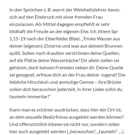
In den Sprüchen z. B. warnt der Weisheitslehrer davor,
sich auf den Ehebruch mit einer fremden Frau
einzulassen. Als Mittel dagegen empfiehlt er sehr
bildhaft die Freude an der eigenen Ehe. Ich zitiere Spr
5,15-19 nach der Elberfelder Bibel. „Trinke Wasser aus
deiner (eigenen) Zisterne und was aus deinem Brunnen
quillt. Sollen nach draußen verströmen deine Quellen,
auf die Plätze deine Wasserbäche? Dir allein sollen sie
gehören, doch keinem Fremden neben dir. Deine Quelle
sei gesegnet, erfreue dich an der Frau deiner Jugend! Die
liebliche Hirschkuh und anmutige Gemse – ihre Brüste
sollen dich berauschen jederzeit, in ihrer Liebe sollst du
taumeln immerdar!“
Kann man es schöner ausdrücken, dass hier der Ort ist,
an dem sexuelle Bedürfnisse ausgelebt werden können?
Und offensichtlich
können
sie nicht nur, sondern
sollen
hier auch ausgelebt werden („berauschen“, „taumeln“ …).