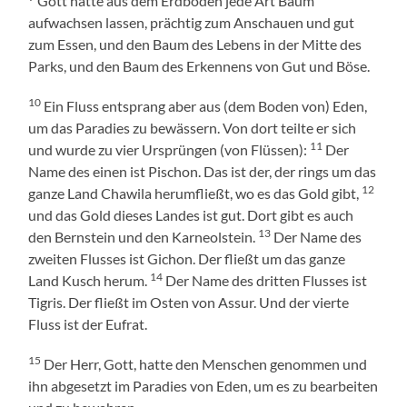
Gott hatte aus dem Erdboden jede Art Baum
aufwachsen lassen, prächtig zum Anschauen und gut
zum Essen, und den Baum des Lebens in der Mitte des
Parks, und den Baum des Erkennens von Gut und Böse.
10
Ein Fluss entsprang aber aus (dem Boden von) Eden,
um das Paradies zu bewässern. Von dort teilte er sich
11
und wurde zu vier Ursprüngen (von Flüssen):
Der
Name des einen ist Pischon. Das ist der, der rings um das
12
ganze Land Chawila herumfließt, wo es das Gold gibt,
und das Gold dieses Landes ist gut. Dort gibt es auch
13
den Bernstein und den Karneolstein.
Der Name des
zweiten Flusses ist Gichon. Der fließt um das ganze
14
Land Kusch herum.
Der Name des dritten Flusses ist
Tigris. Der fließt im Osten von Assur. Und der vierte
Fluss ist der Eufrat.
15
Der Herr, Gott, hatte den Menschen genommen und
ihn abgesetzt im Paradies von Eden, um es zu bearbeiten