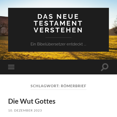
DAS NEUE
TESTAMENT
VERSTEHEN
Ein Bibelübersetzer entdeckt ...
Suchfe
Mobile-
ein-/a
Menü
ein-/ausblenden
SCHLAGWORT:
RÖMERBRIEF
Die Wut Gottes
10. DEZEMBER 2023